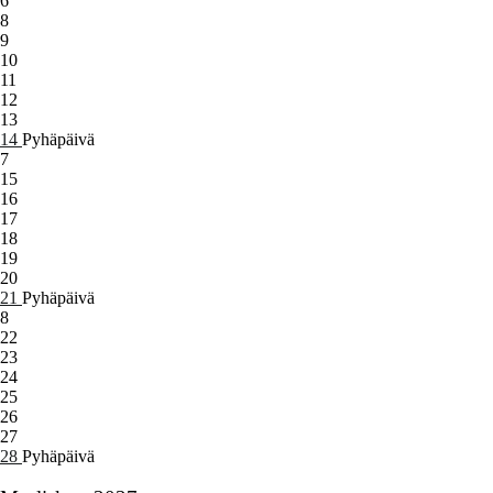
6
8
9
10
11
12
13
14
Pyhäpäivä
7
15
16
17
18
19
20
21
Pyhäpäivä
8
22
23
24
25
26
27
28
Pyhäpäivä