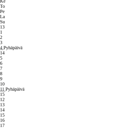
Ke
To
Pe
La
Su
13
1
2
3
4
Pyhäpäivä
14
5
6
7
8
9
10
11
Pyhäpäivä
15
12
13
14
15
16
17