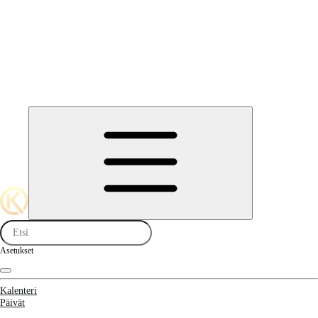
Asetukset
Kalenteri
Päivät