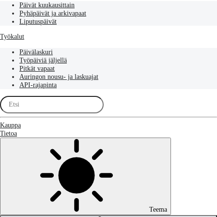
Päivät kuukausittain
Pyhäpäivät ja arkivapaat
Liputuspäivät
Työkalut
Päivälaskuri
Työpäiviä jäljellä
Pitkät vapaat
Auringon nousu- ja laskuajat
API-rajapinta
Kauppa
Tietoa
Teema