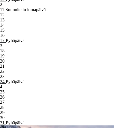
2
11
Suunniteltu lomapäivä
12
13
14
15
16
17
Pyhäpäivä
3
18
19
20
21
22
23
24
Pyhäpäivä
4
25
26
27
28
29
30
31
Pyhäpäivä