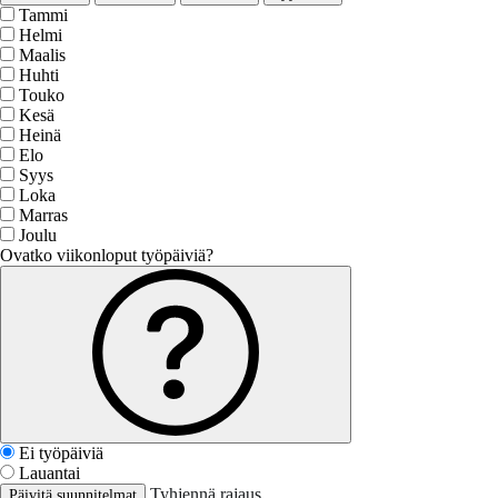
Tammi
Helmi
Maalis
Huhti
Touko
Kesä
Heinä
Elo
Syys
Loka
Marras
Joulu
Ovatko viikonloput työpäiviä?
Ei työpäiviä
Lauantai
Tyhjennä rajaus
Päivitä suunnitelmat