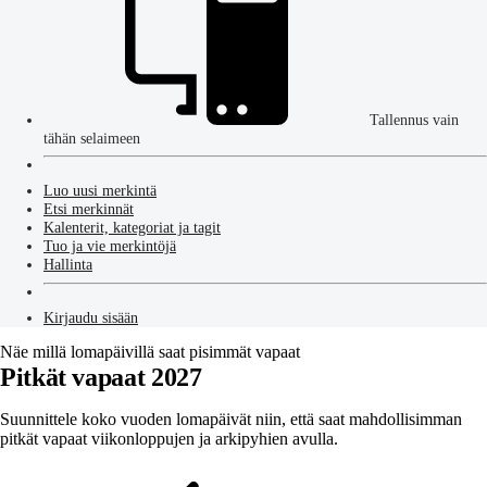
Tallennus vain
tähän selaimeen
Luo uusi merkintä
Etsi merkinnät
Kalenterit, kategoriat ja tagit
Tuo ja vie merkintöjä
Hallinta
Kirjaudu sisään
Näe millä lomapäivillä saat pisimmät vapaat
Pitkät vapaat 2027
Suunnittele koko vuoden lomapäivät niin, että saat mahdollisimman
pitkät vapaat viikonloppujen ja arkipyhien avulla.