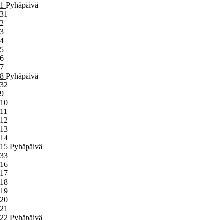
1
Pyhäpäivä
31
2
3
4
5
6
7
8
Pyhäpäivä
32
9
10
11
12
13
14
15
Pyhäpäivä
33
16
17
18
19
20
21
22
Pyhäpäivä