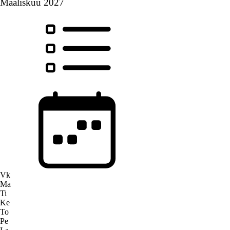
Maaliskuu 2027
Vk
Ma
Ti
Ke
To
Pe