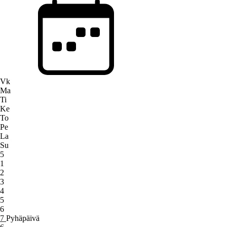
Vk
Ma
Ti
Ke
To
Pe
La
Su
5
1
2
3
4
5
6
7
Pyhäpäivä