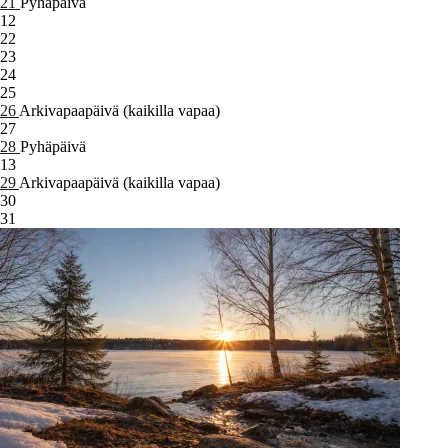
21
Pyhäpäivä
12
22
23
24
25
26
Arkivapaapäivä (kaikilla vapaa)
27
28
Pyhäpäivä
13
29
Arkivapaapäivä (kaikilla vapaa)
30
31