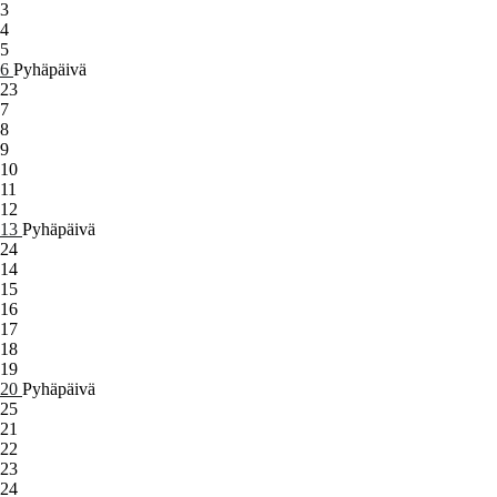
3
4
5
6
Pyhäpäivä
23
7
8
9
10
11
12
13
Pyhäpäivä
24
14
15
16
17
18
19
20
Pyhäpäivä
25
21
22
23
24