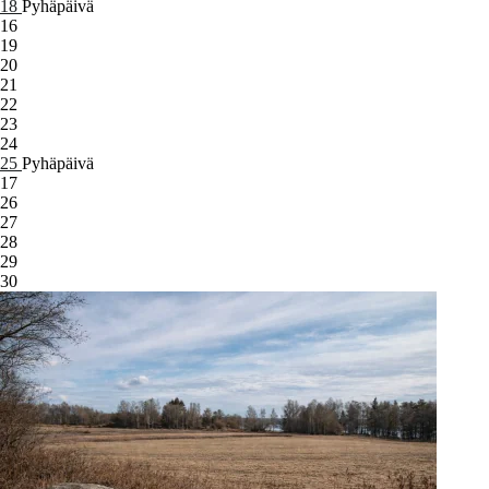
18
Pyhäpäivä
16
19
20
21
22
23
24
25
Pyhäpäivä
17
26
27
28
29
30