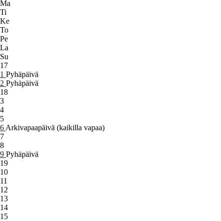
Ma
Ti
Ke
To
Pe
La
Su
17
1
Pyhäpäivä
2
Pyhäpäivä
18
3
4
5
6
Arkivapaapäivä (kaikilla vapaa)
7
8
9
Pyhäpäivä
19
10
11
12
13
14
15