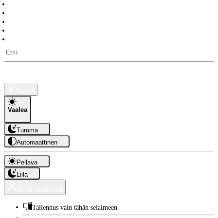
Päivälaskuri
Työpäiviä jäljellä
Pitkät vapaat
Auringon nousu- ja laskuajat
API-rajapinta
Kauppa
Tietoa
Teema
Vaalea
Tumma
Automaattinen
Pellava
Liila
Omat merkinnät
Tallennus vain tähän selaimeen