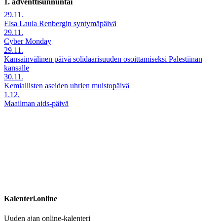
1. adventtisunnuntai
29.11.
Elsa Laula Renbergin syntymäpäivä
29.11.
Cyber Monday
29.11.
Kansainvälinen päivä solidaarisuuden osoittamiseksi Palestiinan
kansalle
30.11.
Kemiallisten aseiden uhrien muistopäivä
1.12.
Maailman aids-päivä
Kalenteri.online
Uuden ajan online-kalenteri