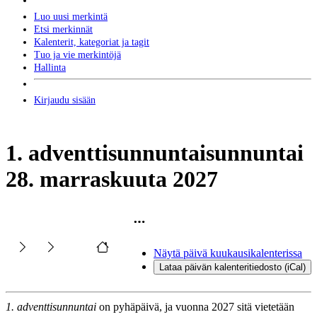
Luo uusi merkintä
Etsi merkinnät
Kalenterit, kategoriat ja tagit
Tuo ja vie merkintöjä
Hallinta
Kirjaudu sisään
1. adventtisunnuntai
sunnuntai
28. marraskuuta 2027
Näytä päivä kuukausikalenterissa
Lataa päivän kalenteritiedosto (iCal)
1. adventtisunnuntai
on pyhäpäivä, ja vuonna 2027 sitä vietetään