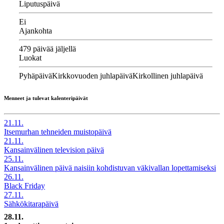
Liputuspäivä
Ei
Ajankohta
479 päivää jäljellä
Luokat
Pyhäpäivä
Kirkkovuoden juhlapäivä
Kirkollinen juhlapäivä
Menneet ja tulevat kalenteripäivät
21.11.
Itsemurhan tehneiden muistopäivä
21.11.
Kansainvälinen television päivä
25.11.
Kansainvälinen päivä naisiin kohdistuvan väkivallan lopettamiseksi
26.11.
Black Friday
27.11.
Sähkökitarapäivä
28.11.