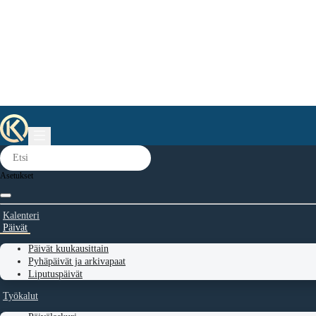
Asetukset
Kalenteri
Päivät
Päivät kuukausittain
Pyhäpäivät ja arkivapaat
Liputuspäivät
Työkalut