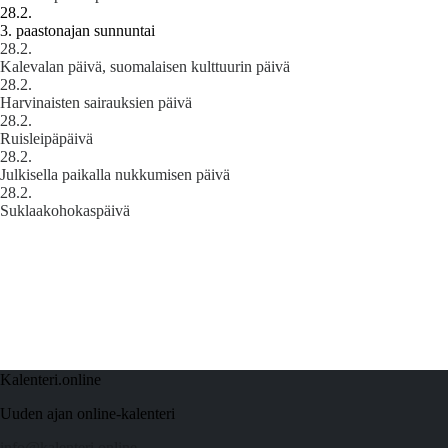
28.2.
3. paastonajan sunnuntai
28.2.
Kalevalan päivä, suomalaisen kulttuurin päivä
28.2.
Harvinaisten sairauksien päivä
28.2.
Ruisleipäpäivä
28.2.
Julkisella paikalla nukkumisen päivä
28.2.
Suklaakohokaspäivä
Kalenteri.online
Uuden ajan online-kalenteri
info@kalenteri.online