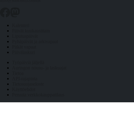
Kalenteri
Päivät kuukausittain
Liputuspäivät
Pyhäpäivät ja arkivapaat
Pitkät vapaat
Päivälaskuri
Työpäiviä jäljellä
Auringon nousu- ja laskuajat
Tietoa
API-rajapinta
Tietosuojaseloste
Käyttöehdot
Peruuta verkkokauppatilaus