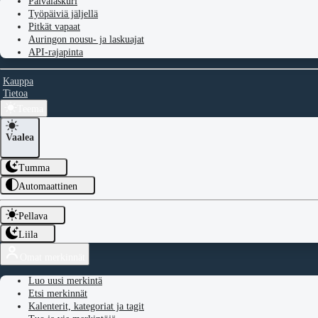
Päivälaskuri
Työpäiviä jäljellä
Pitkät vapaat
Auringon nousu- ja laskuajat
API-rajapinta
Kauppa
Tietoa
Teema
Vaalea
Tumma
Automaattinen
Pellava
Liila
Omat merkinnät
Luo uusi merkintä
Etsi merkinnät
Kalenterit, kategoriat ja tagit