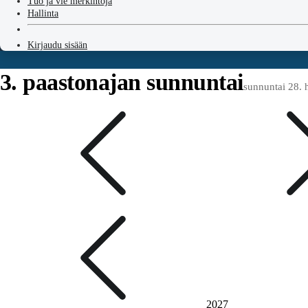
Tuo ja vie merkintöjä
Hallinta
Kirjaudu sisään
3. paastonajan sunnuntai
sunnuntai 28.
2027