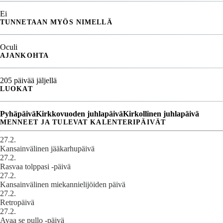
Ei
TUNNETAAN MYÖS NIMELLÄ
Oculi
AJANKOHTA
205 päivää jäljellä
LUOKAT
Pyhäpäivä
Kirkkovuoden juhlapäivä
Kirkollinen juhlapäivä
MENNEET JA TULEVAT KALENTERIPÄIVÄT
27.2.
Kansainvälinen jääkarhupäivä
27.2.
Rasvaa tolppasi -päivä
27.2.
Kansainvälinen miekannielijöiden päivä
27.2.
Retropäivä
27.2.
Avaa se pullo -päivä