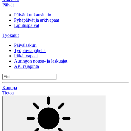
Päivät
Päivät kuukausittain
Pyhäpäivät ja arkivapaat
Liputuspäivät
Työkalut
Päivälaskuri
Työpäiviä jäljellä
Pitkät vapaat
Auringon nousu- ja laskuajat
API-rajapinta
Kauppa
Tietoa