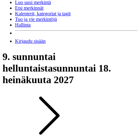
Luo uusi merkintä
Etsi merkinnät
Kalenterit, kategoriat ja tagit
Tuo ja vie merkintöjä
Hallinta
Kirjaudu sisään
9. sunnuntai
helluntaista
sunnuntai 18.
heinäkuuta 2027