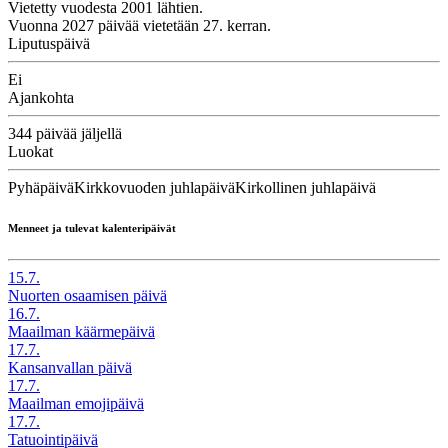
Vietetty vuodesta 2001 lähtien.
Vuonna 2027 päivää vietetään 27. kerran.
Liputuspäivä
Ei
Ajankohta
344 päivää jäljellä
Luokat
Pyhäpäivä
Kirkkovuoden juhlapäivä
Kirkollinen juhlapäivä
Menneet ja tulevat kalenteripäivät
15.7.
Nuorten osaamisen päivä
16.7.
Maailman käärmepäivä
17.7.
Kansanvallan päivä
17.7.
Maailman emojipäivä
17.7.
Tatuointipäivä