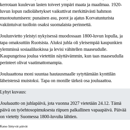
kerrotaan kuulevan lasten toiveet ympäri maata ja maailmaa. 1920-
luvun lopun radiolähetykset vaikuttivat merkittävästi hahmon
muotoutumiseen: punainen asu, porot ja ajatus Korvatunturista
vakiintuivat tuolloin osaksi suomalaista perinnettä.
Joulunvietto yleistyi nykyisessä muodossaan 1800-luvun lopulla, ja
tapa omaksuttiin Ruotsista. Aluksi juhla oli yleisempää kaupunkien
ylemmissä sosiaaliluokissa ja levisi vähitellen maaseudulle.
Kaupungeissa joulua vietettiin näyttävämmin, kun taas maaseudulla
perinteet olivat vaatimattomampia.
Jouluaattona moni suuntaa hautausmaalle sytyttämään kynttilän
läheistensä muistoksi. Tapa on monille tärkeä osa jouluaattoa.
Lyhyt kuvaus:
Jouluaatto
on juhlapäivä, jota vuonna 2027 vietetään 24.12. Tämä
päivä on työehtosopimuksesta riipuen palkallinen vapaapäivä. Päivää
on vietetty Suomessa 1800-luvulta lähtien.
Katso liittyvät päivät