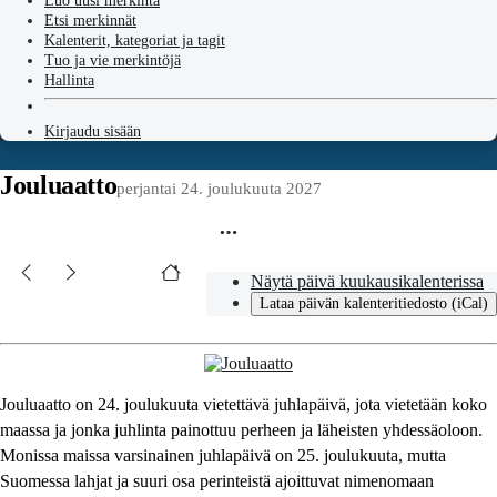
Luo uusi merkintä
Etsi merkinnät
Kalenterit, kategoriat ja tagit
Tuo ja vie merkintöjä
Hallinta
Kirjaudu sisään
Jouluaatto
perjantai 24. joulukuuta 2027
Näytä päivä kuukausikalenterissa
Lataa päivän kalenteritiedosto (iCal)
Jouluaatto on 24. joulukuuta vietettävä juhlapäivä, jota vietetään koko
maassa ja jonka juhlinta painottuu perheen ja läheisten yhdessäoloon.
Monissa maissa varsinainen juhlapäivä on 25. joulukuuta, mutta
Suomessa lahjat ja suuri osa perinteistä ajoittuvat nimenomaan