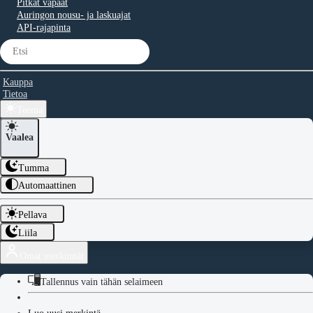
Pitkät vapaat
Auringon nousu- ja laskuajat
API-rajapinta
Kauppa
Tietoa
Teema
Vaalea
Tumma
Automaattinen
Pellava
Liila
Omat merkinnät
Tallennus vain tähän selaimeen