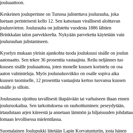
jouluaattoon.
Keskeinen jouluperinne on Turussa julistettava joulurauha, joka
luetaan perinteisesti kello 12. Sen katsotaan virallisesti aloittavan
joulunvieton. Joulurauha on julistettu vuodesta 1886 lähtien
Brinkkalan talon parvekkeelta. Nykyään parveketta käytetään vain
joulurauhan julistamiseen.
Kyselyn mukaan yleisin ajankohta tuoda joulukuusi sisälle on joulun
aatonaatto. Sen tekee 36 prosenttia vastaajista. Reilu neljännes tuo
kuusen sisälle jouluaattona, joten monelle kuusen koristelu on osa
aaton valmisteluja. Myös joulunalusviikko on osalle sopiva aika
kuusen tuomiselle, 12 prosenttia vastaajista kertoo tuovansa kuusen
sisälle jo silloin.
Joulusauna sijoittuu tavallisesti iltapäivään tai varhaiseen iltaan ennen
jouluruokailua. Sen tarkoituksena on rauhoittuminen: peseydytään,
irtaudutaan arjen kiireestä ja annetaan lämmön ja hiljaisuuden johdattaa
lomaan levollisessa mielentilassa.
Suomalainen Joulupukki liitetään Lapin Korvatunturiin, josta hänen