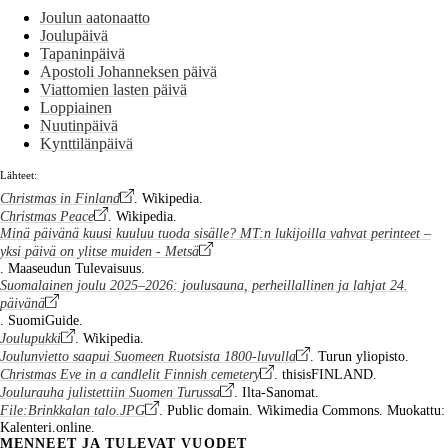
Joulun aatonaatto
Joulupäivä
Tapaninpäivä
Apostoli Johanneksen päivä
Viattomien lasten päivä
Loppiainen
Nuutinpäivä
Kynttilänpäivä
Lähteet:
Christmas in Finland
. Wikipedia.
Christmas Peace
. Wikipedia.
Minä päivänä kuusi kuuluu tuoda sisälle? MT:n lukijoilla vahvat perinteet –
yksi päivä on ylitse muiden - Metsä
. Maaseudun Tulevaisuus.
Suomalainen joulu 2025–2026: joulusauna, perheillallinen ja lahjat 24.
päivänä
. SuomiGuide.
Joulupukki
. Wikipedia.
Joulunvietto saapui Suomeen Ruotsista 1800-luvulla
. Turun yliopisto.
Christmas Eve in a candlelit Finnish cemetery
. thisisFINLAND.
Joulurauha julistettiin Suomen Turussa
. Ilta-Sanomat.
File:Brinkkalan talo.JPG
. Public domain. Wikimedia Commons. Muokattu:
Kalenteri.online.
MENNEET JA TULEVAT VUODET