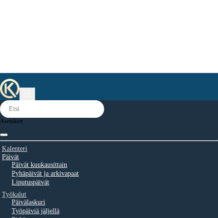
Asetukset
Kalenteri
Päivät
Päivät kuukausittain
Pyhäpäivät ja arkivapaat
Liputuspäivät
Työkalut
Päivälaskuri
Työpäiviä jäljellä