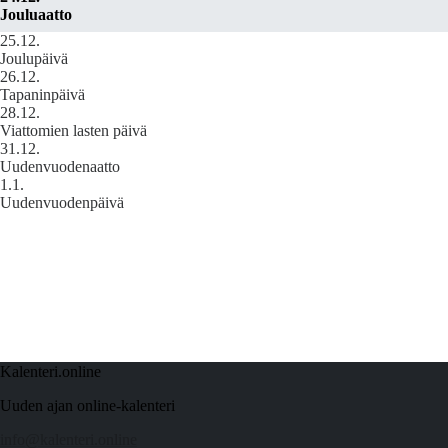
Jouluaatto
25.12.
Joulupäivä
26.12.
Tapaninpäivä
28.12.
Viattomien lasten päivä
31.12.
Uudenvuodenaatto
1.1.
Uudenvuodenpäivä
Kalenteri.online
Uuden ajan online-kalenteri
info@kalenteri.online