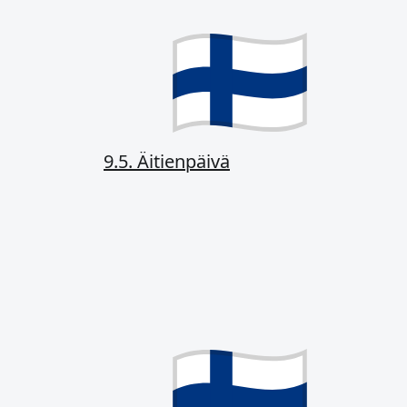
9.5. Äitienpäivä