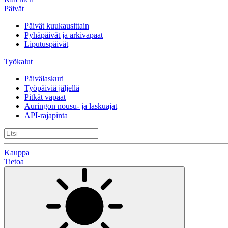
Päivät
Päivät kuukausittain
Pyhäpäivät ja arkivapaat
Liputuspäivät
Työkalut
Päivälaskuri
Työpäiviä jäljellä
Pitkät vapaat
Auringon nousu- ja laskuajat
API-rajapinta
Kauppa
Tietoa