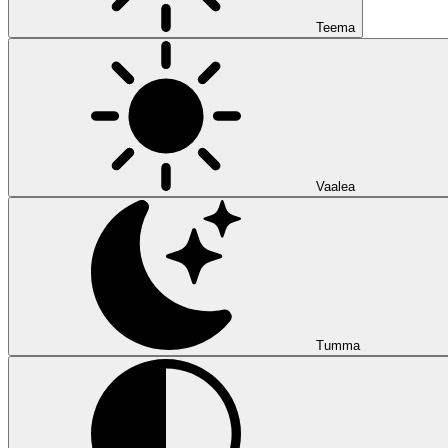
Teema
Vaalea
Tumma