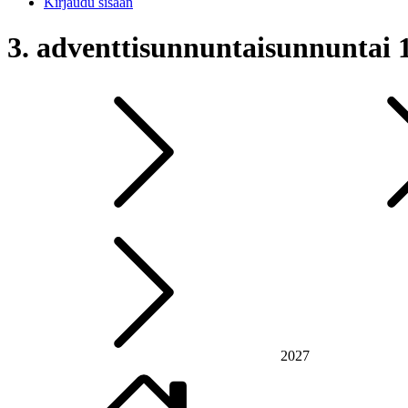
Kirjaudu sisään
3. adventtisunnuntai
sunnuntai 
2027