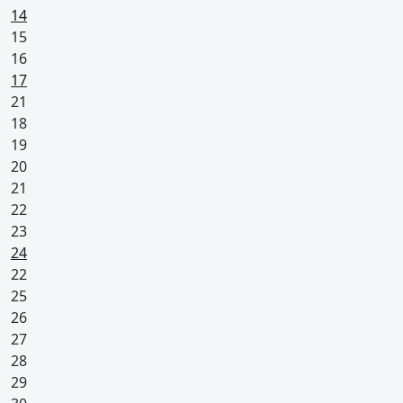
Arkivapaapäivä (kaikilla vapaa)
14
Suunniteltu lomapäivä
15
16
Pyhäpäivä
17
21
18
19
20
21
22
23
Pyhäpäivä
24
22
25
26
27
28
29