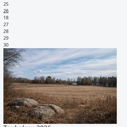
25
Pyhäpäivä
26
18
27
28
29
30