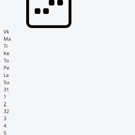
Vk
Ma
Ti
Ke
To
Pe
La
Su
31
1
Pyhäpäivä
2
32
3
4
5