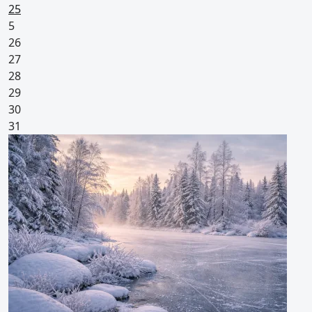
Pyhäpäivä
25
5
26
27
28
29
30
31