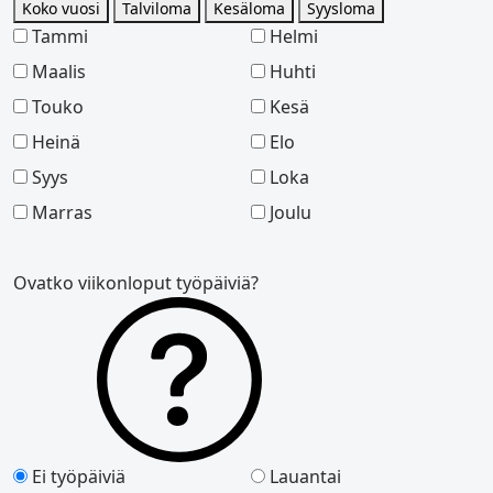
Koko vuosi
Talviloma
Kesäloma
Syysloma
Tammi
Helmi
Maalis
Huhti
Touko
Kesä
Heinä
Elo
Syys
Loka
Marras
Joulu
Ovatko viikonloput työpäiviä?
Ei työpäiviä
Lauantai