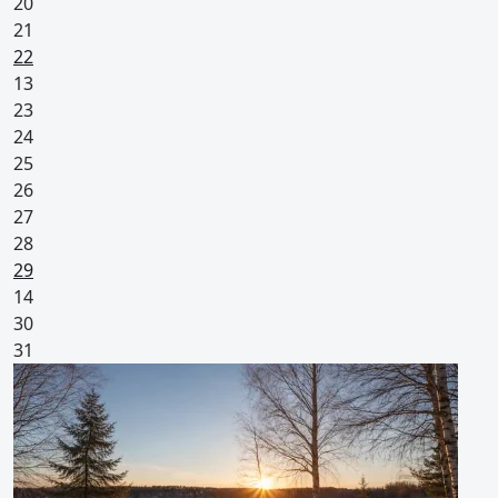
20
21
Pyhäpäivä
22
13
23
24
25
26
27
28
Pyhäpäivä
29
14
30
31