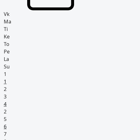
Vk
Ma
Ti
Ke
To
Pe
La
Su
1
Arkivapaapäivä (kaikilla vapaa)
1
Suunniteltu lomapäivä
2
3
Pyhäpäivä
4
2
5
Arkivapaapäivä (kaikilla vapaa)
6
7