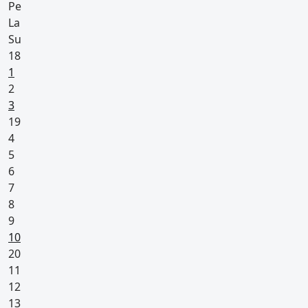
Pe
La
Su
18
Arkivapaapäivä (kaikilla vapaa)
1
2
Pyhäpäivä
3
19
4
5
6
7
8
9
Pyhäpäivä
10
20
11
12
13