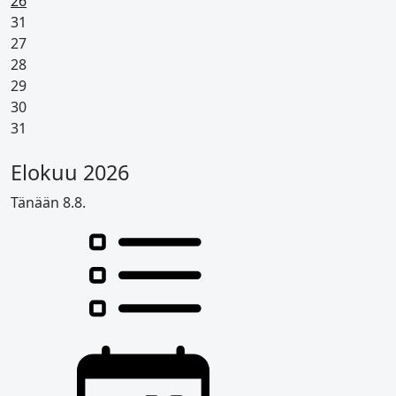
Pyhäpäivä
26
31
27
28
29
30
31
Elokuu 2026
Tänään 8.8.