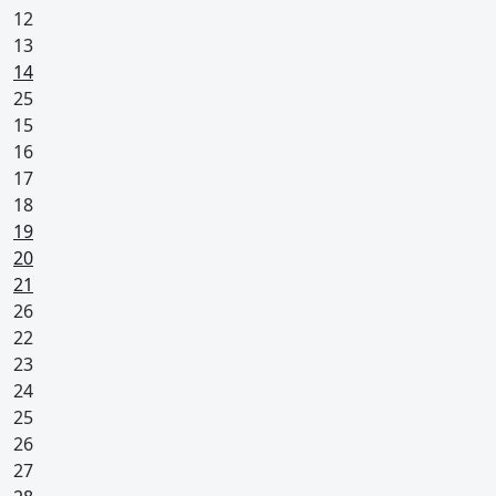
12
13
Pyhäpäivä
14
25
15
16
17
18
Arkivapaapäivä (monilla vapaa)
19
Pyhäpäivä
20
Pyhäpäivä
21
26
22
23
24
25
26
27