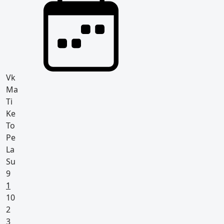
Vk
Ma
Ti
Ke
To
Pe
La
Su
9
Pyhäpäivä
1
10
2
3