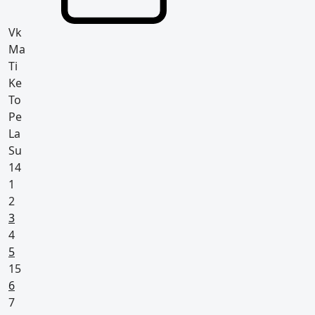
Vk
Ma
Ti
Ke
To
Pe
La
Su
14
1
2
Arkivapaapäivä (kaikilla vapaa)
3
4
Pyhäpäivä
5
15
Arkivapaapäivä (kaikilla vapaa)
6
7