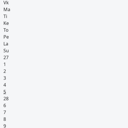
Vk
Ma
Ti
Ke
To
Pe
La
Su
27
1
2
3
4
Pyhäpäivä
5
28
6
7
8
9