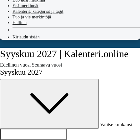
Luo uusi merkintä
Etsi merkinnät
Kalenterit, kategoriat ja tagit
Tuo ja vie merkintöjä
Hallinta
Kirjaudu sisään
Syyskuu 2027 | Kalenteri.online
Edellinen vuosi
Seuraava vuosi
Syyskuu 2027
Valitse kuukausi