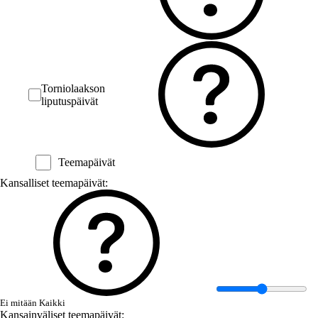
Torniolaakson
liputuspäivät
Teemapäivät
Kansalliset teemapäivät:
Ei mitään
Kaikki
Kansainväliset teemapäivät: