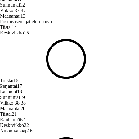
Sunnuntai
12
Viikko 37
37
Maanantai
13
Positiivisen ajattelun päivä
Tiistai
14
Keskiviikko
15
Torstai
16
Perjantai
17
Lauantai
18
Sunnuntai
19
Viikko 38
38
Maanantai
20
Tiistai
21
Rauhanpäivä
Keskiviikko
22
Auton vapaapäivä