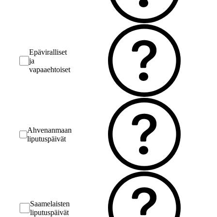
Epäviralliset
ja
vapaaehtoiset
Ahvenanmaan
liputuspäivät
Saamelaisten
liputuspäivät