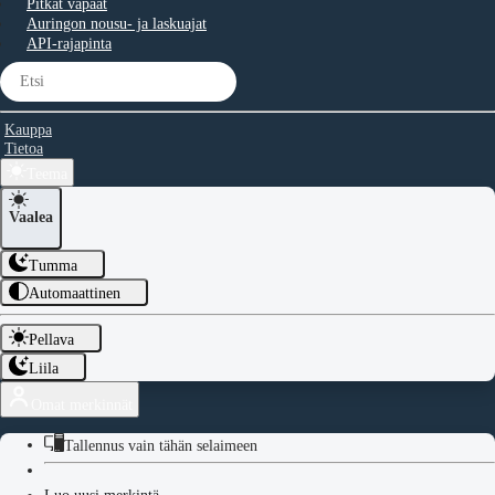
Pitkät vapaat
Auringon nousu- ja laskuajat
API-rajapinta
Kauppa
Tietoa
Teema
Vaalea
Tumma
Automaattinen
Pellava
Liila
Omat merkinnät
Tallennus vain tähän selaimeen