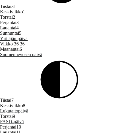
Tiistai
31
Keskiviikko
1
Torstai
2
Perjantai
3
Lauantai
4
Sunnuntai
5
Yrittäjän päivä
Viikko 36
36
Maanantai
6
Suomenhevosen päivä
Tiistai
7
Keskiviikko
8
Lukutaitopäivä
Torstai
9
FASD‑päivä
Perjantai
10
Lauantai
11