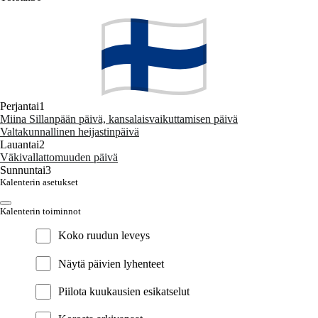
Perjantai
1
Miina Sillanpään päivä, kansalaisvaikuttamisen päivä
Valtakunnallinen heijastinpäivä
Lauantai
2
Väkivallattomuuden päivä
Sunnuntai
3
Kalenterin asetukset
Kalenterin toiminnot
Koko ruudun leveys
Näytä päivien lyhenteet
Piilota kuukausien esikatselut