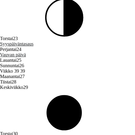
Torstai
23
Syyspäiväntasaus
Perjantai
24
Vauvan päivä
Lauantai
25
Sunnuntai
26
Viikko 39
39
Maanantai
27
Tiistai
28
Keskiviikko
29
Torstai
30