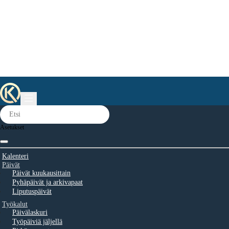
Asetukset
Kalenteri
Päivät
Päivät kuukausittain
Pyhäpäivät ja arkivapaat
Liputuspäivät
Työkalut
Päivälaskuri
Työpäiviä jäljellä