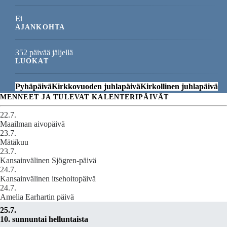
Ei
AJANKOHTA
352 päivää jäljellä
LUOKAT
Pyhäpäivä
Kirkkovuoden juhlapäivä
Kirkollinen juhlapäivä
MENNEET JA TULEVAT KALENTERIPÄIVÄT
22.7.
Maailman aivopäivä
23.7.
Mätäkuu
23.7.
Kansainvälinen Sjögren-päivä
24.7.
Kansainvälinen itsehoitopäivä
24.7.
Amelia Earhartin päivä
25.7.
10. sunnuntai helluntaista