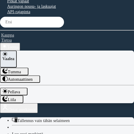
Pitkät vapaat
Auringon nousu- ja laskuajat
API-rajapinta
Kauppa
Tietoa
Teema
Vaalea
Tumma
Automaattinen
Pellava
Liila
Omat merkinnät
Tallennus vain tähän selaimeen