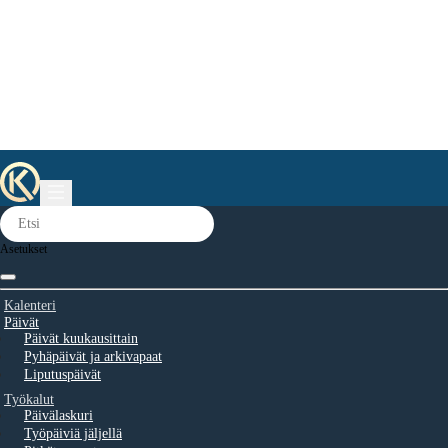
Asetukset
Kalenteri
Päivät
Päivät kuukausittain
Pyhäpäivät ja arkivapaat
Liputuspäivät
Työkalut
Päivälaskuri
Työpäiviä jäljellä