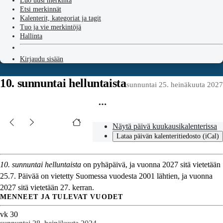
Luo uusi merkintä
Etsi merkinnät
Kalenterit, kategoriat ja tagit
Tuo ja vie merkintöjä
Hallinta
Kirjaudu sisään
10. sunnuntai helluntaista
sunnuntai 25. heinäkuuta 2027
Näytä päivä kuukausikalenterissa
Lataa päivän kalenteritiedosto (iCal)
10. sunnuntai helluntaista
on pyhäpäivä, ja vuonna 2027 sitä vietetään
25.7. Päivää on vietetty Suomessa vuodesta 2001 lähtien, ja vuonna
2027 sitä vietetään 27. kerran.
MENNEET JA TULEVAT VUODET
vk 30