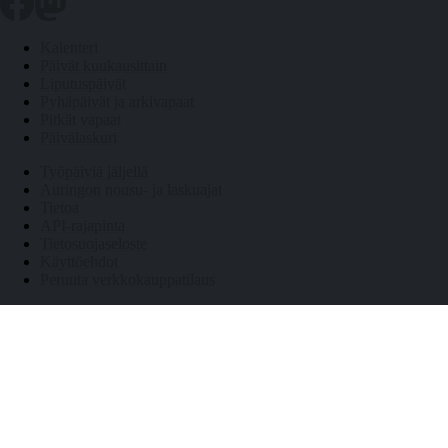
Kalenteri
Päivät kuukausittain
Liputuspäivät
Pyhäpäivät ja arkivapaat
Pitkät vapaat
Päivälaskuri
Työpäiviä jäljellä
Auringon nousu- ja laskuajat
Tietoa
API-rajapinta
Tietosuojaseloste
Käyttöehdot
Peruuta verkkokauppatilaus