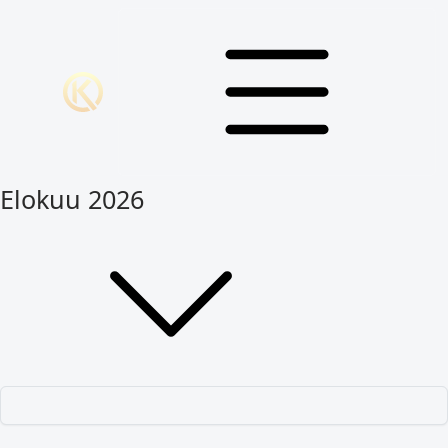
Elokuu 2026 | Kalenteri.online
Elokuu 2026
Valitse kuukau