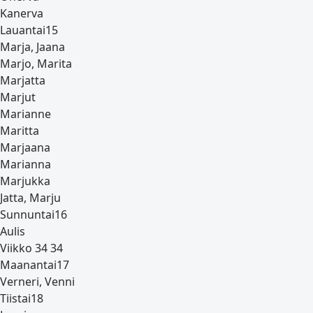
Kanerva
Lauantai
15
Marja, Jaana
Marjo, Marita
Marjatta
Marjut
Marianne
Maritta
Marjaana
Marianna
Marjukka
Jatta, Marju
Sunnuntai
16
Aulis
Viikko 34
34
Maanantai
17
Verneri, Venni
Tiistai
18