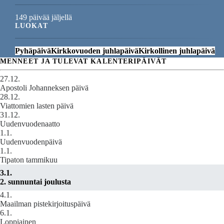
149 päivää jäljellä
LUOKAT
Pyhäpäivä
Kirkkovuoden juhlapäivä
Kirkollinen juhlapäivä
MENNEET JA TULEVAT KALENTERIPÄIVÄT
27.12.
Apostoli Johanneksen päivä
28.12.
Viattomien lasten päivä
31.12.
Uudenvuodenaatto
1.1.
Uudenvuodenpäivä
1.1.
Tipaton tammikuu
3.1.
2. sunnuntai joulusta
4.1.
Maailman pistekirjoituspäivä
6.1.
Loppiainen