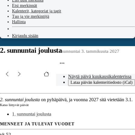
Luo uusi merkintä
Etsi merkinnät
Kalenterit, kategoriat ja tagit
Tuo ja vie merkintöjä
Hallinta
Kirjaudu sisään
2. sunnuntai joulusta
sunnuntai 3. tammikuuta 2027
Näytä päivä kuukausikalenterissa
Lataa päivän kalenteritiedosto (iCal)
2. sunnuntai joulusta
on pyhäpäivä, ja vuonna 2027 sitä vietetään 3.1.
Katso liittyvät päivät
1. sunnuntai joulusta
MENNEET JA TULEVAT VUODET
vk 52