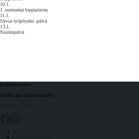
10.1.
1. sunnuntai loppiaisesta
11.1.
Siivoa työpöytäsi -päivä
13.1.
Nuutinpäivä
Kalenteri.online
Uuden ajan online-kalenteri
info@kalenteri.online
Kalenteri
Päivät kuukausittain