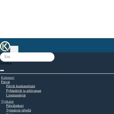
Asetukset
Kalenteri
Päivät
Päivät kuukausittain
Pyhäpäivät ja arkivapaat
Liputuspäivät
Työkalut
Päivälaskuri
Työpäiviä jäljellä