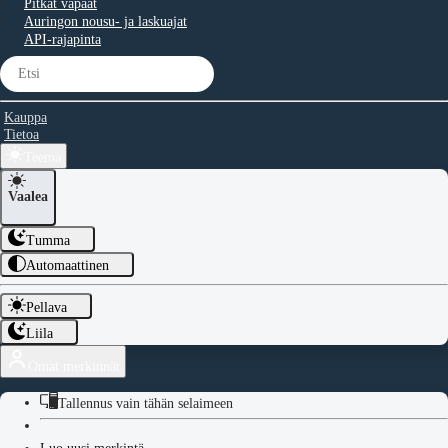
Pitkät vapaat
Auringon nousu- ja laskuajat
API-rajapinta
Kauppa
Tietoa
Teema
Vaalea
Tumma
Automaattinen
Pellava
Liila
Omat merkinnät
Tallennus vain tähän selaimeen