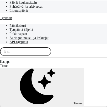
Päivät kuukausittain
Pyhäpäivät ja arkivapaat
Liputuspäivät
Työkalut
Päivälaskuri
Työpäiviä jäljellä
Pitkät vapaat
Auringon nousu- ja laskuajat
API-rajapinta
Kauppa
Tietoa
Teema