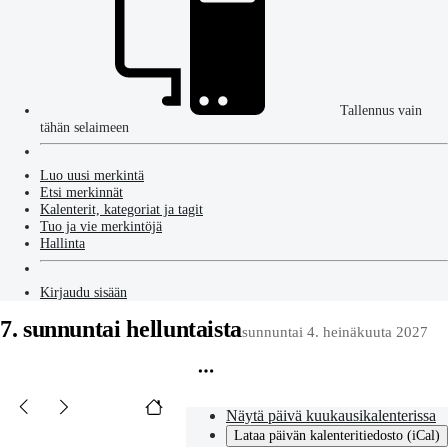
Tallennus vain
tähän selaimeen
Luo uusi merkintä
Etsi merkinnät
Kalenterit, kategoriat ja tagit
Tuo ja vie merkintöjä
Hallinta
Kirjaudu sisään
7. sunnuntai helluntaista
sunnuntai 4. heinäkuuta 2027
Näytä päivä kuukausikalenterissa
Lataa päivän kalenteritiedosto (iCal)