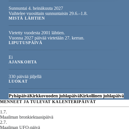
Sunnuntai 4. heinäkuuta 2027
Vaihtelee vuosittain sunnuntaisin 29.6.–1.8.
MISTÄ LÄHTIEN
Vietetty vuodesta 2001 lähtien.
Vuonna 2027 päivää vietetään 27. kerran.
LIPUTUSPÄIVÄ
Ei
AJANKOHTA
330 päivää jäljellä
LUOKAT
Pyhäpäivä
Kirkkovuoden juhlapäivä
Kirkollinen juhlapäivä
MENNEET JA TULEVAT KALENTERIPÄIVÄT
1.7.
Maailman bronkiektaasipäivä
2.7.
Maailman UFO-päivä