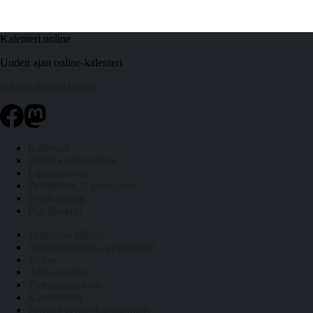
Kalenteri.online
Uuden ajan online-kalenteri
info@kalenteri.online
Kalenteri
Päivät kuukausittain
Liputuspäivät
Pyhäpäivät ja arkivapaat
Pitkät vapaat
Päivälaskuri
Työpäiviä jäljellä
Auringon nousu- ja laskuajat
Tietoa
API-rajapinta
Tietosuojaseloste
Käyttöehdot
Peruuta verkkokauppatilaus