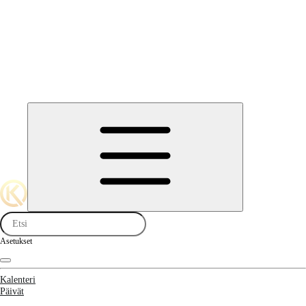
Asetukset
Kalenteri
Päivät