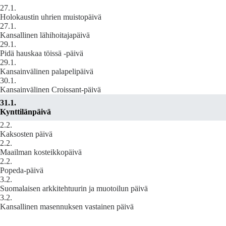
27.1.
Holokaustin uhrien muistopäivä
27.1.
Kansallinen lähihoitajapäivä
29.1.
Pidä hauskaa töissä -päivä
29.1.
Kansainvälinen palapelipäivä
30.1.
Kansainvälinen Croissant-päivä
31.1.
Kynttilänpäivä
2.2.
Kaksosten päivä
2.2.
Maailman kosteikkopäivä
2.2.
Popeda‑päivä
3.2.
Suomalaisen arkkitehtuurin ja muotoilun päivä
3.2.
Kansallinen masennuksen vastainen päivä