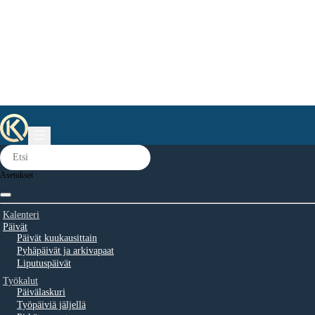
Asetukset
Kalenteri
Päivät
Päivät kuukausittain
Pyhäpäivät ja arkivapaat
Liputuspäivät
Työkalut
Päivälaskuri
Työpäiviä jäljellä