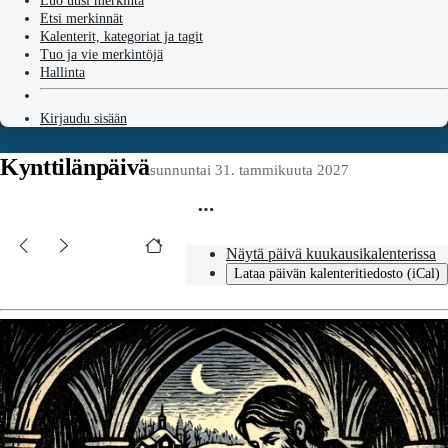
Luo uusi merkintä
Etsi merkinnät
Kalenterit, kategoriat ja tagit
Tuo ja vie merkintöjä
Hallinta
Kirjaudu sisään
Kynttilänpäivä
sunnuntai 31. tammikuuta 2027
Näytä päivä kuukausikalenterissa
Lataa päivän kalenteritiedosto (iCal)