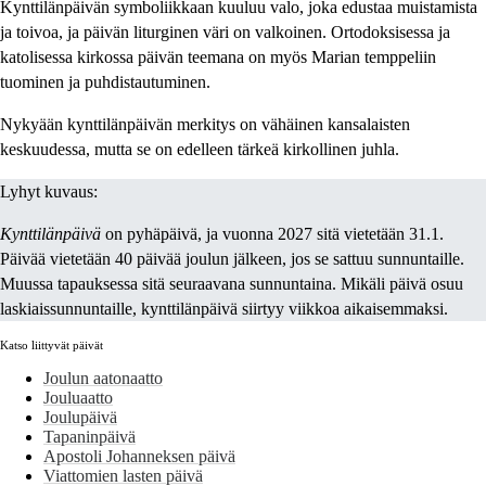
Kynttilänpäivän symboliikkaan kuuluu valo, joka edustaa muistamista
ja toivoa, ja päivän liturginen väri on valkoinen. Ortodoksisessa ja
katolisessa kirkossa päivän teemana on myös Marian temppeliin
tuominen ja puhdistautuminen.
Nykyään kynttilänpäivän merkitys on vähäinen kansalaisten
keskuudessa, mutta se on edelleen tärkeä kirkollinen juhla.
Lyhyt kuvaus:
Kynttilänpäivä
on pyhäpäivä, ja vuonna 2027 sitä vietetään 31.1.
Päivää vietetään 40 päivää joulun jälkeen, jos se sattuu sunnuntaille.
Muussa tapauksessa sitä seuraavana sunnuntaina. Mikäli päivä osuu
laskiaissunnuntaille, kynttilänpäivä siirtyy viikkoa aikaisemmaksi.
Katso liittyvät päivät
Joulun aatonaatto
Jouluaatto
Joulupäivä
Tapaninpäivä
Apostoli Johanneksen päivä
Viattomien lasten päivä