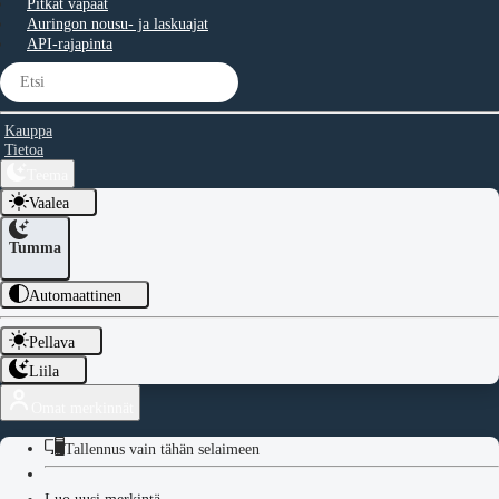
Pitkät vapaat
Auringon nousu- ja laskuajat
API-rajapinta
Kauppa
Tietoa
Teema
Vaalea
Tumma
Automaattinen
Pellava
Liila
Omat merkinnät
Tallennus vain tähän selaimeen