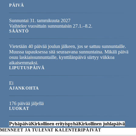
PÄIVÄ
Sunnuntai 31. tammikuuta 2027
Vaihtelee vuosittain sunnuntaisin 27.1.–8.2.
SÄÄNTÖ
Vietetään 40 päivää joulun jälkeen, jos se sattuu sunnuntaille.
Muussa tapauksessa sitä seuraavana sunnuntaina. Mikäli päivä
osuu laskiaissunnuntaille, kynttilänpäivä siirtyy viikkoa
aikaisemmaksi.
LIPUTUSPÄIVÄ
Ei
AJANKOHTA
176 päivää jäljellä
LUOKAT
Pyhäpäivä
Kirkollinen erityispyhä
Kirkollinen juhlapäivä
MENNEET JA TULEVAT KALENTERIPÄIVÄT