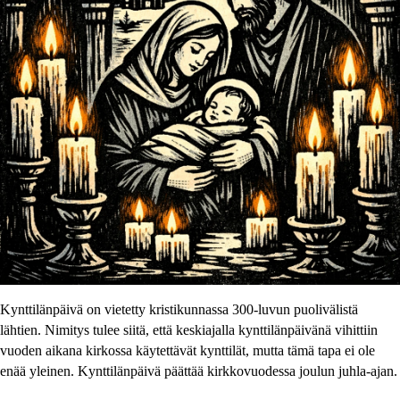
Kynttilänpäivä on vietetty kristikunnassa 300-luvun puolivälistä
lähtien. Nimitys tulee siitä, että keskiajalla kynttilänpäivänä vihittiin
vuoden aikana kirkossa käytettävät kynttilät, mutta tämä tapa ei ole
enää yleinen. Kynttilänpäivä päättää kirkkovuodessa joulun juhla-ajan.