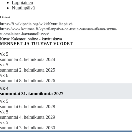
Loppiainen
Nuutinpäivä
Lähteet:
https://fi.wikipedia.org/wiki/Kynttilänpäivä
https://www.kotimaa.fi/kynttilanpaiva-on-usein-vaaraan-aikaan-syyna-
suomalainen-kaytannollisyys/
Kuva: Kalenteri.online - kuvituskuva
MENNEET JA TULEVAT VUODET
vk 5
sunnuntai 4. helmikuuta 2024
vk 5
sunnuntai 2. helmikuuta 2025
vk 6
sunnuntai 8. helmikuuta 2026
vk 4
sunnuntai 31. tammikuuta 2027
vk 5
sunnuntai 6. helmikuuta 2028
vk 5
sunnuntai 4. helmikuuta 2029
vk 5
sunnuntai 3. helmikuuta 2030