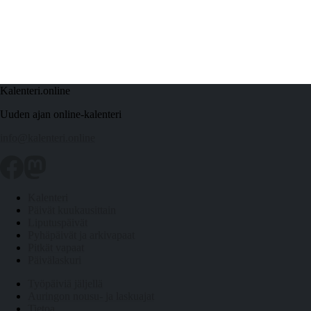
Kalenteri.online
Uuden ajan online-kalenteri
info@kalenteri.online
Kalenteri
Päivät kuukausittain
Liputuspäivät
Pyhäpäivät ja arkivapaat
Pitkät vapaat
Päivälaskuri
Työpäiviä jäljellä
Auringon nousu- ja laskuajat
Tietoa