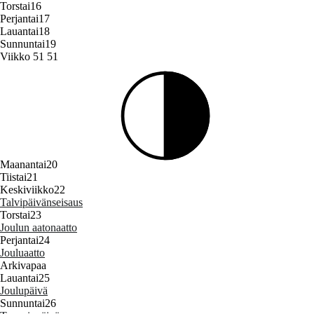
Torstai
16
Perjantai
17
Lauantai
18
Sunnuntai
19
Viikko 51
51
Maanantai
20
Tiistai
21
Keskiviikko
22
Talvipäivänseisaus
Torstai
23
Joulun aatonaatto
Perjantai
24
Jouluaatto
Arkivapaa
Lauantai
25
Joulupäivä
Sunnuntai
26