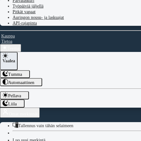
Päivälaskuri
Työpäiviä jäljellä
Pitkät vapaat
Auringon nousu- ja laskuajat
API-rajapinta
Kauppa
Tietoa
Teema
Vaalea
Tumma
Automaattinen
Pellava
Liila
Omat merkinnät
Tallennus vain tähän selaimeen
Luo uusi merkintä