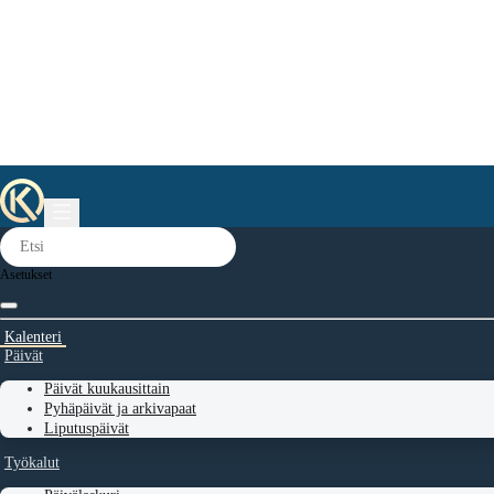
Asetukset
Kalenteri
Päivät
Päivät kuukausittain
Pyhäpäivät ja arkivapaat
Liputuspäivät
Työkalut