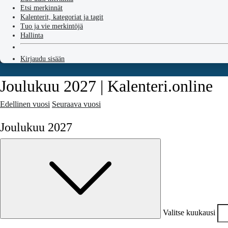
Etsi merkinnät
Kalenterit, kategoriat ja tagit
Tuo ja vie merkintöjä
Hallinta
Kirjaudu sisään
Joulukuu 2027 | Kalenteri.online
Edellinen vuosi
Seuraava vuosi
Joulukuu 2027
Valitse kuukausi