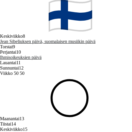
Keskiviikko
8
Jean Sibeliuksen päivä, suomalaisen musiikin päivä
Torstai
9
Perjantai
10
Ihmisoikeuksien päivä
Lauantai
11
Sunnuntai
12
Viikko 50
50
Maanantai
13
Tiistai
14
Keskiviikko
15