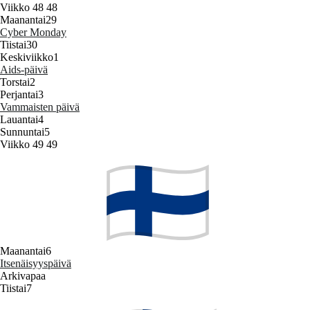
Viikko 48
48
Maanantai
29
Cyber Monday
Tiistai
30
Keskiviikko
1
Aids‑päivä
Torstai
2
Perjantai
3
Vammaisten päivä
Lauantai
4
Sunnuntai
5
Viikko 49
49
Maanantai
6
Itsenäisyyspäivä
Arkivapaa
Tiistai
7