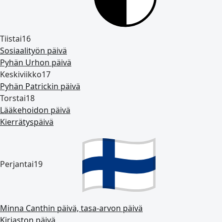
Tiistai
16
Sosiaalityön päivä
Pyhän Urhon päivä
Keskiviikko
17
Pyhän Patrickin päivä
Torstai
18
Lääkehoidon päivä
Kierrätyspäivä
Perjantai
19
Minna Canthin päivä, tasa‑arvon päivä
Kirjaston päivä