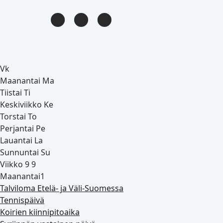
Vk
Maanantai
Ma
Tiistai
Ti
Keskiviikko
Ke
Torstai
To
Perjantai
Pe
Lauantai
La
Sunnuntai
Su
Viikko 9
9
Maanantai
1
Talviloma Etelä‑ ja Väli‑Suomessa
Tennispäivä
Koirien kiinnipitoaika