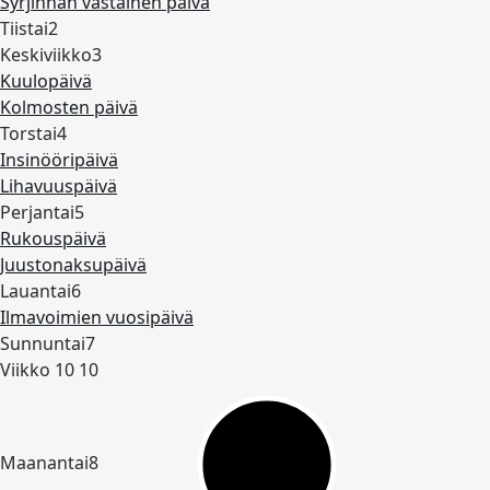
Syrjinnän vastainen päivä
Tiistai
2
Keskiviikko
3
Kuulopäivä
Kolmosten päivä
Torstai
4
Insinööripäivä
Lihavuuspäivä
Perjantai
5
Rukouspäivä
Juustonaksupäivä
Lauantai
6
Ilmavoimien vuosipäivä
Sunnuntai
7
Viikko 10
10
Maanantai
8