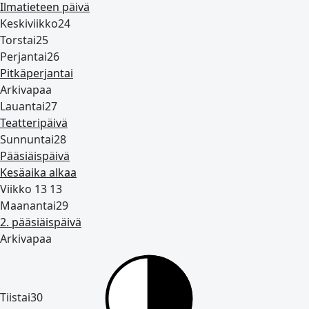
Ilmatieteen päivä
Keskiviikko
24
Torstai
25
Perjantai
26
Pitkäperjantai
Arkivapaa
Lauantai
27
Teatteripäivä
Sunnuntai
28
Pääsiäispäivä
Kesäaika alkaa
Viikko 13
13
Maanantai
29
2. pääsiäispäivä
Arkivapaa
Tiistai
30