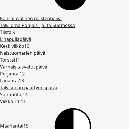
Kansainvälinen naistenpäivä
Talviloma Pohjois‑ ja Itä‑Suomessa
Tiistai
9
Lihapullapäivä
Keskiviikko
10
Naistuomarien päivä
Torstai
11
Varhaiskasvatuspäivä
Perjantai
12
Lauantai
13
Talvisodan päättymispäivä
Sunnuntai
14
Viikko 11
11
Maanantai
15