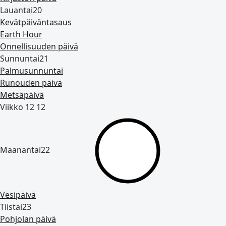
Lauantai
20
Kevätpäiväntasaus
Earth Hour
Onnellisuuden päivä
Sunnuntai
21
Palmusunnuntai
Runouden päivä
Metsäpäivä
Viikko 12
12
Maanantai
22
Vesipäivä
Tiistai
23
Pohjolan päivä