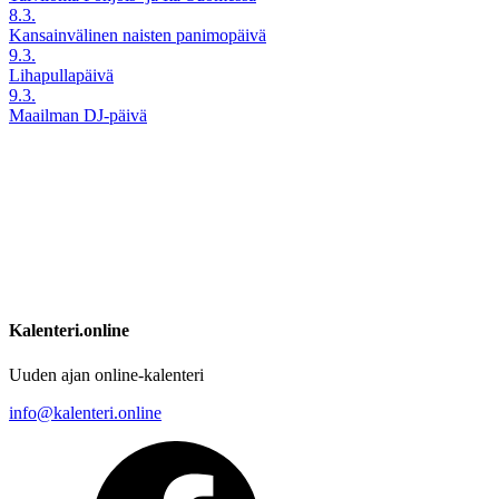
8.3.
Kansainvälinen naisten panimopäivä
9.3.
Lihapullapäivä
9.3.
Maailman DJ-päivä
Kalenteri.online
Uuden ajan online-kalenteri
info@kalenteri.online