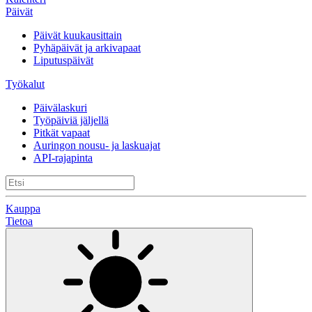
Päivät
Päivät kuukausittain
Pyhäpäivät ja arkivapaat
Liputuspäivät
Työkalut
Päivälaskuri
Työpäiviä jäljellä
Pitkät vapaat
Auringon nousu- ja laskuajat
API-rajapinta
Kauppa
Tietoa