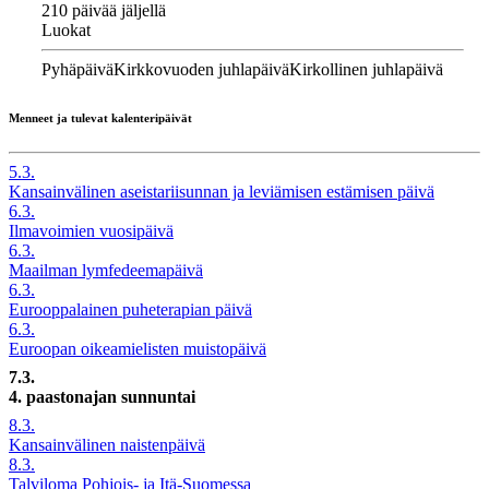
210 päivää jäljellä
Luokat
Pyhäpäivä
Kirkkovuoden juhlapäivä
Kirkollinen juhlapäivä
Menneet ja tulevat kalenteripäivät
5.3.
Kansainvälinen aseistariisunnan ja leviämisen estämisen päivä
6.3.
Ilmavoimien vuosipäivä
6.3.
Maailman lymfedeemapäivä
6.3.
Eurooppalainen puheterapian päivä
6.3.
Euroopan oikeamielisten muistopäivä
7.3.
4. paastonajan sunnuntai
8.3.
Kansainvälinen naistenpäivä
8.3.
Talviloma Pohjois- ja Itä-Suomessa