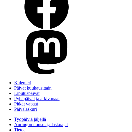
Kalenteri
Päivät kuukausittain
Liputuspäivät
Pyhäpäivät ja arkivapaat
Pitkät vapaat
Päivälaskuri
Työpäiviä jäljellä
Auringon nousu- ja laskuajat
Tietoa