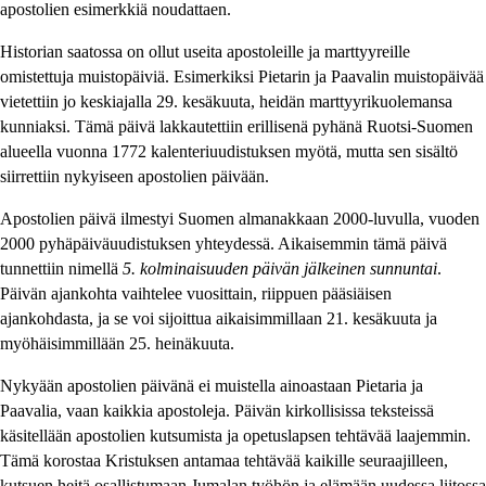
apostolien esimerkkiä noudattaen.
Historian saatossa on ollut useita apostoleille ja marttyyreille
omistettuja muistopäiviä. Esimerkiksi Pietarin ja Paavalin muistopäivää
vietettiin jo keskiajalla 29. kesäkuuta, heidän marttyyrikuolemansa
kunniaksi. Tämä päivä lakkautettiin erillisenä pyhänä Ruotsi-Suomen
alueella vuonna 1772 kalenteriuudistuksen myötä, mutta sen sisältö
siirrettiin nykyiseen apostolien päivään.
Apostolien päivä ilmestyi Suomen almanakkaan 2000-luvulla, vuoden
2000 pyhäpäiväuudistuksen yhteydessä. Aikaisemmin tämä päivä
tunnettiin nimellä
5. kolminaisuuden päivän jälkeinen sunnuntai
.
Päivän ajankohta vaihtelee vuosittain, riippuen pääsiäisen
ajankohdasta, ja se voi sijoittua aikaisimmillaan 21. kesäkuuta ja
myöhäisimmillään 25. heinäkuuta.
Nykyään apostolien päivänä ei muistella ainoastaan Pietaria ja
Paavalia, vaan kaikkia apostoleja. Päivän kirkollisissa teksteissä
käsitellään apostolien kutsumista ja opetuslapsen tehtävää laajemmin.
Tämä korostaa Kristuksen antamaa tehtävää kaikille seuraajilleen,
kutsuen heitä osallistumaan Jumalan työhön ja elämään uudessa liitossa