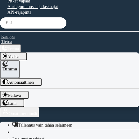
Pitkät vapaat
Auringon nousu- ja laskuajat
API-rajapinta
Kauppa
Tietoa
Teema
Vaalea
Tumma
Automaattinen
Pellava
Liila
Omat merkinnät
Tallennus vain tähän selaimeen