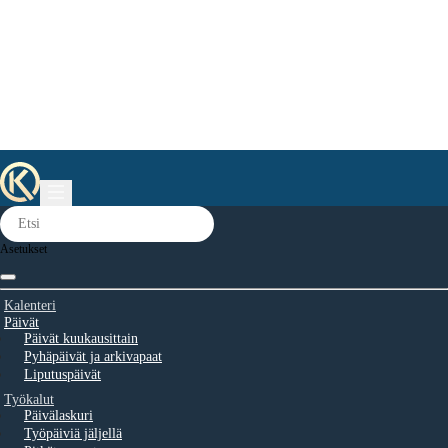
Asetukset
Kalenteri
Päivät
Päivät kuukausittain
Pyhäpäivät ja arkivapaat
Liputuspäivät
Työkalut
Päivälaskuri
Työpäiviä jäljellä