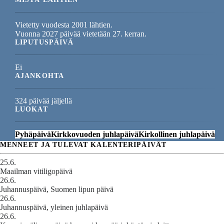
Vietetty vuodesta 2001 lähtien.
Vuonna 2027 päivää vietetään 27. kerran.
LIPUTUSPÄIVÄ
Ei
AJANKOHTA
324 päivää jäljellä
LUOKAT
Pyhäpäivä
Kirkkovuoden juhlapäivä
Kirkollinen juhlapäivä
MENNEET JA TULEVAT KALENTERIPÄIVÄT
25.6.
Maailman vitiligopäivä
26.6.
Juhannuspäivä, Suomen lipun päivä
26.6.
Juhannuspäivä, yleinen juhlapäivä
26.6.