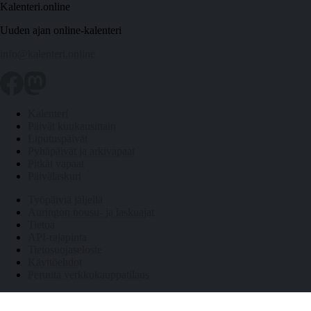
Kalenteri.online
Uuden ajan online-kalenteri
info@kalenteri.online
Kalenteri
Päivät kuukausittain
Liputuspäivät
Pyhäpäivät ja arkivapaat
Pitkät vapaat
Päivälaskuri
Työpäiviä jäljellä
Auringon nousu- ja laskuajat
Tietoa
API-rajapinta
Tietosuojaseloste
Käyttöehdot
Peruuta verkkokauppatilaus