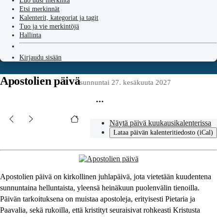
Luo uusi merkintä
Etsi merkinnät
Kalenterit, kategoriat ja tagit
Tuo ja vie merkintöjä
Hallinta
Kirjaudu sisään
Apostolien päivä
sunnuntai 27. kesäkuuta 2027
Näytä päivä kuukausikalenterissa
Lataa päivän kalenteritiedosto (iCal)
Apostolien päivä on kirkollinen juhlapäivä, jota vietetään kuudentena
sunnuntaina helluntaista, yleensä heinäkuun puolenvälin tienoilla.
Päivän tarkoituksena on muistaa apostoleja, erityisesti Pietaria ja
Paavalia, sekä rukoilla, että kristityt seuraisivat rohkeasti Kristusta