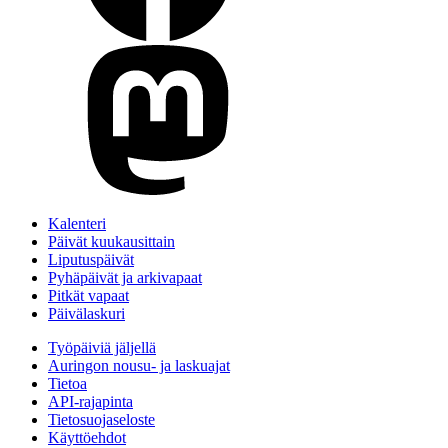
Kalenteri
Päivät kuukausittain
Liputuspäivät
Pyhäpäivät ja arkivapaat
Pitkät vapaat
Päivälaskuri
Työpäiviä jäljellä
Auringon nousu- ja laskuajat
Tietoa
API-rajapinta
Tietosuojaseloste
Käyttöehdot