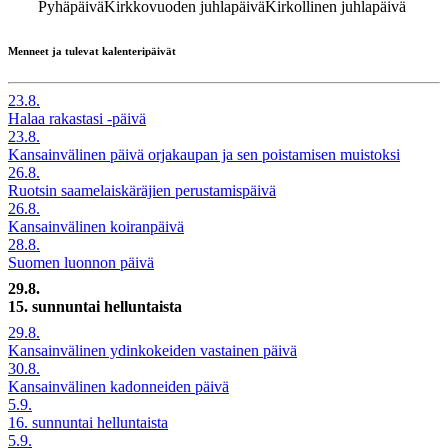
Pyhäpäivä
Kirkkovuoden juhlapäivä
Kirkollinen juhlapäivä
Menneet ja tulevat kalenteripäivät
23.8.
Halaa rakastasi -päivä
23.8.
Kansainvälinen päivä orjakaupan ja sen poistamisen muistoksi
26.8.
Ruotsin saamelaiskäräjien perustamispäivä
26.8.
Kansainvälinen koiranpäivä
28.8.
Suomen luonnon päivä
29.8.
15. sunnuntai helluntaista
29.8.
Kansainvälinen ydinkokeiden vastainen päivä
30.8.
Kansainvälinen kadonneiden päivä
5.9.
16. sunnuntai helluntaista
5.9.