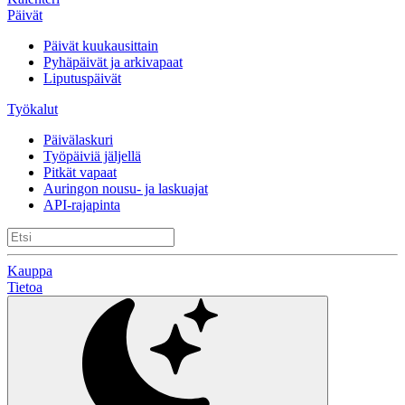
Päivät
Päivät kuukausittain
Pyhäpäivät ja arkivapaat
Liputuspäivät
Työkalut
Päivälaskuri
Työpäiviä jäljellä
Pitkät vapaat
Auringon nousu- ja laskuajat
API-rajapinta
Kauppa
Tietoa