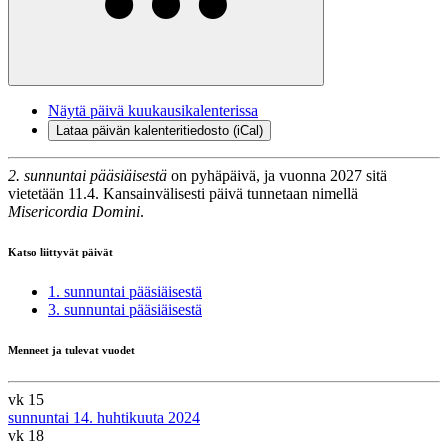
Näytä päivä kuukausikalenterissa
Lataa päivän kalenteritiedosto (iCal)
2. sunnuntai pääsiäisestä
on pyhäpäivä, ja vuonna 2027 sitä
vietetään 11.4. Kansainvälisesti päivä tunnetaan nimellä
Misericordia Domini
.
Katso liittyvät päivät
1. sunnuntai pääsiäisestä
3. sunnuntai pääsiäisestä
Menneet ja tulevat vuodet
vk 15
sunnuntai 14. huhtikuuta 2024
vk 18