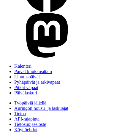
Kalenteri
Päivät kuukausittain
Liputuspäivät
Pyhäpäivät ja arkivapaat
Pitkät vapaat
Päivälaskuri
Työpäiviä jäljellä
Auringon nousu- ja laskuajat
Tietoa
API-rajapinta
Tietosuojaseloste
Käyttöehdot