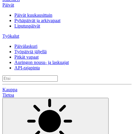
Päivät
Päivät kuukausittain
Pyhäpäivät ja arkivapaat
Liputuspäivät
Työkalut
Päivälaskuri
Työpäiviä jäljellä
Pitkät vapaat
Auringon nousu- ja laskuajat
API-rajapinta
Kauppa
Tietoa