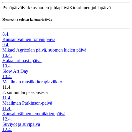
Pyhäpäivä
Kirkkovuoden juhlapäivä
Kirkollinen juhlapäivä
Menneet ja tulevat kalenteripäivät
8.4.
Kansainvälinen romanipäivä
9.4.
Mikael Agricolan päivä, suomen kielen päivä
10.4.
Halaa koiraasi -päivä
10.4.
Slow Art Day
10.4.
Maailman musiikkiterapiaviikko
11.4.
2. sunnuntai pääsiäisestä
11.4.
Maailman Parkinson-päivä
11.4.
Kansainvälinen lemmikkien päivä
12.4.
Suviyöt ja suvipäivä
12.4.