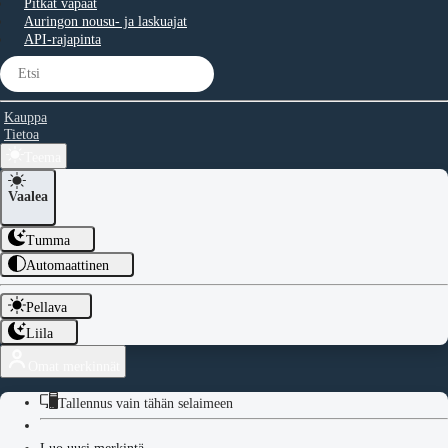
Pitkät vapaat
Auringon nousu- ja laskuajat
API-rajapinta
Kauppa
Tietoa
Teema
Vaalea
Tumma
Automaattinen
Pellava
Liila
Omat merkinnät
Tallennus vain tähän selaimeen