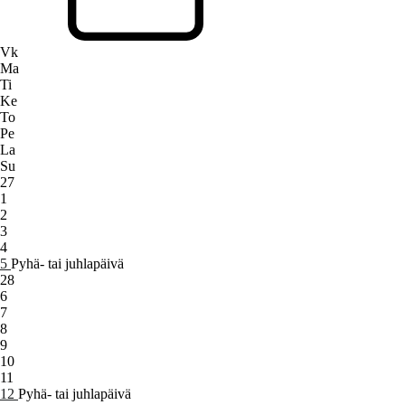
Vk
Ma
Ti
Ke
To
Pe
La
Su
27
1
2
3
4
5
Pyhä- tai juhlapäivä
28
6
7
8
9
10
11
12
Pyhä- tai juhlapäivä