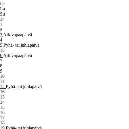
Pe
La
Su
14
1
2
3
Arkivapaapäivä
4
5
Pyhä- tai juhlapäivä
15
6
Arkivapaapäivä
7
8
9
10
11
12
Pyhä- tai juhlapäivä
16
13
14
15
16
17
18
19
Pyhä- tai juhlapäivä