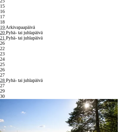
25
15
16
17
18
19
Arkivapaapäivä
20
Pyhä- tai juhlapäivä
21
Pyhä- tai juhlapäivä
26
22
23
24
25
26
27
28
Pyhä- tai juhlapäivä
27
29
30