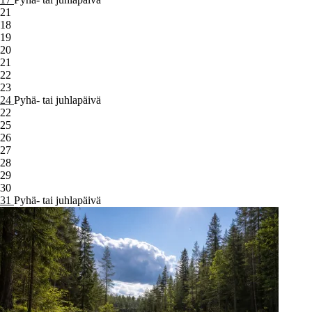
21
18
19
20
21
22
23
24
Pyhä- tai juhlapäivä
22
25
26
27
28
29
30
31
Pyhä- tai juhlapäivä