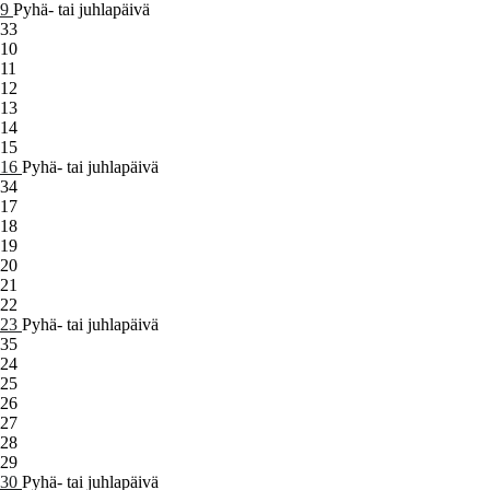
9
Pyhä- tai juhlapäivä
33
10
11
12
13
14
15
16
Pyhä- tai juhlapäivä
34
17
18
19
20
21
22
23
Pyhä- tai juhlapäivä
35
24
25
26
27
28
29
30
Pyhä- tai juhlapäivä