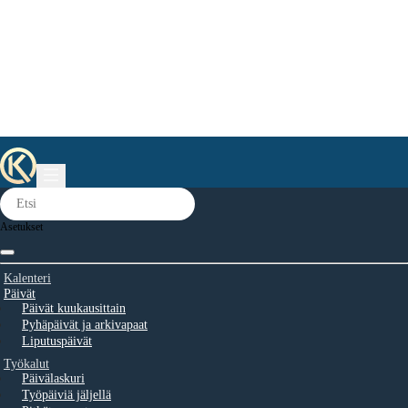
Asetukset
Kalenteri
Päivät
Päivät kuukausittain
Pyhäpäivät ja arkivapaat
Liputuspäivät
Työkalut
Päivälaskuri
Työpäiviä jäljellä