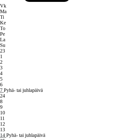
Vk
Ma
Ti
Ke
To
Pe
La
Su
23
1
2
3
4
5
6
7
Pyhä- tai juhlapäivä
24
8
9
10
11
12
13
14
Pyhä- tai juhlapäivä