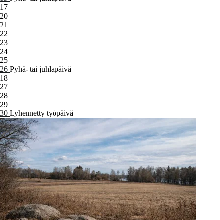
17
20
21
22
23
24
25
26
Pyhä- tai juhlapäivä
18
27
28
29
30
Lyhennetty työpäivä