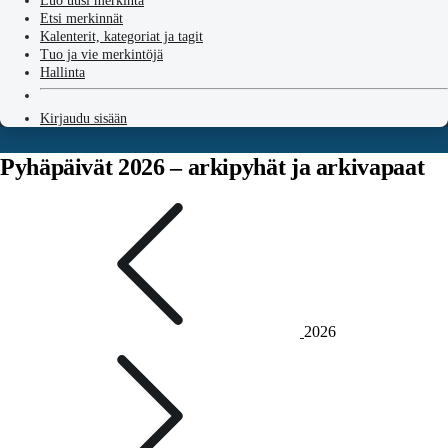
Luo uusi merkintä
Etsi merkinnät
Kalenterit, kategoriat ja tagit
Tuo ja vie merkintöjä
Hallinta
Kirjaudu sisään
Pyhäpäivät 2026 – arkipyhät ja arkivapaat
2026