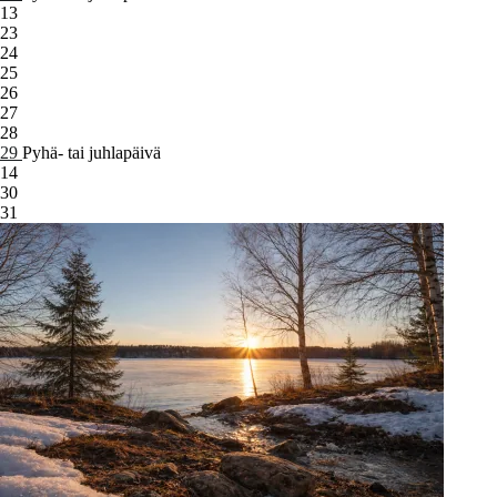
13
23
24
25
26
27
28
29
Pyhä- tai juhlapäivä
14
30
31