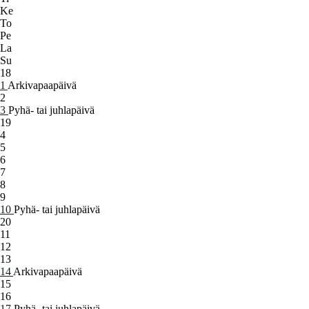
Ke
To
Pe
La
Su
18
1
Arkivapaapäivä
2
3
Pyhä- tai juhlapäivä
19
4
5
6
7
8
9
10
Pyhä- tai juhlapäivä
20
11
12
13
14
Arkivapaapäivä
15
16
17
Pyhä- tai juhlapäivä