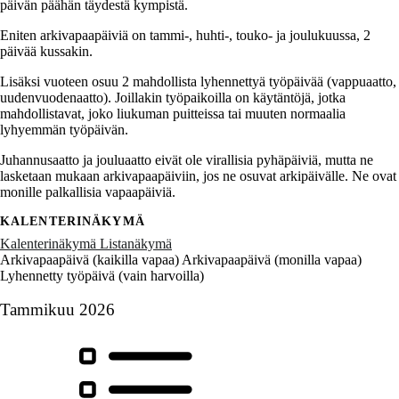
päivän päähän täydestä kympistä.
Eniten arkivapaapäiviä on tammi-, huhti-, touko- ja joulukuussa, 2
päivää kussakin.
Lisäksi vuoteen osuu 2 mahdollista lyhennettyä työpäivää (vappuaatto,
uudenvuodenaatto). Joillakin työpaikoilla on käytäntöjä, jotka
mahdollistavat, joko liukuman puitteissa tai muuten normaalia
lyhyemmän työpäivän.
Juhannusaatto ja jouluaatto eivät ole virallisia pyhäpäiviä, mutta ne
lasketaan mukaan arkivapaapäiviin, jos ne osuvat arkipäivälle. Ne ovat
monille palkallisia vapaapäiviä.
KALENTERINÄKYMÄ
Kalenterinäkymä
Listanäkymä
Arkivapaapäivä (kaikilla vapaa)
Arkivapaapäivä (monilla vapaa)
Lyhennetty työpäivä (vain harvoilla)
Tammikuu 2026