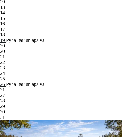
29
13
14
15
16
17
18
19
Pyhä- tai juhlapäivä
30
20
21
22
23
24
25
26
Pyhä- tai juhlapäivä
31
27
28
29
30
31