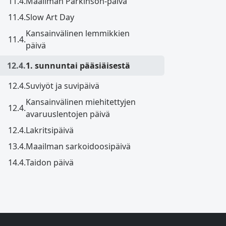
11.4.
Maailman Parkinson-päivä
11.4.
Slow Art Day
Kansainvälinen lemmikkien
11.4.
päivä
12.4.
1. sunnuntai pääsiäisestä
12.4.
Suviyöt ja suvipäivä
Kansainvälinen miehitettyjen
12.4.
avaruuslentojen päivä
12.4.
Lakritsipäivä
13.4.
Maailman sarkoidoosipäivä
14.4.
Taidon päivä