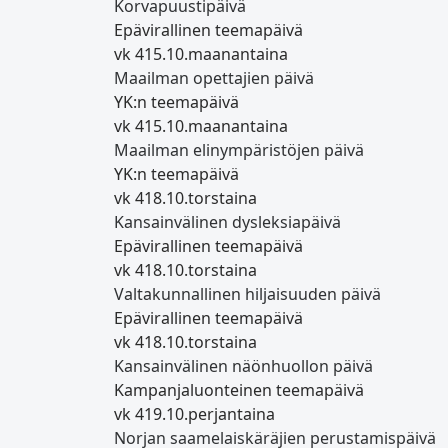
Korvapuustipäivä
Epävirallinen teemapäivä
vk 41
5.10.
maanantaina
Maailman opettajien päivä
YK:n teemapäivä
vk 41
5.10.
maanantaina
Maailman elinympäristöjen päivä
YK:n teemapäivä
vk 41
8.10.
torstaina
Kansainvälinen dysleksiapäivä
Epävirallinen teemapäivä
vk 41
8.10.
torstaina
Valtakunnallinen hiljaisuuden päivä
Epävirallinen teemapäivä
vk 41
8.10.
torstaina
Kansainvälinen näönhuollon päivä
Kampanjaluonteinen teemapäivä
vk 41
9.10.
perjantaina
Norjan saamelaiskäräjien perustamispäivä