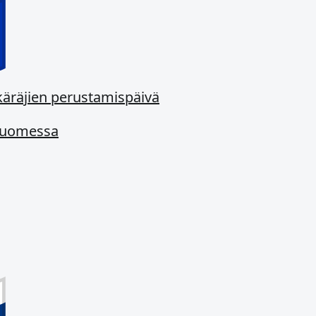
käräjien perustamispäivä
-Suomessa