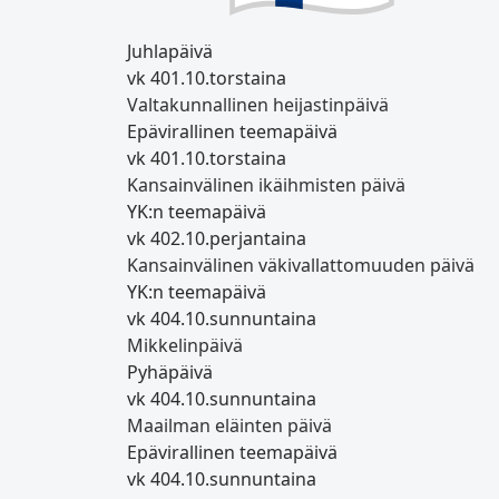
Juhlapäivä
vk 40
1.10.
torstaina
Valtakunnallinen heijastinpäivä
Epävirallinen teemapäivä
vk 40
1.10.
torstaina
Kansainvälinen ikäihmisten päivä
YK:n teemapäivä
vk 40
2.10.
perjantaina
Kansainvälinen väkivallattomuuden päivä
YK:n teemapäivä
vk 40
4.10.
sunnuntaina
Mikkelinpäivä
Pyhäpäivä
vk 40
4.10.
sunnuntaina
Maailman eläinten päivä
Epävirallinen teemapäivä
vk 40
4.10.
sunnuntaina