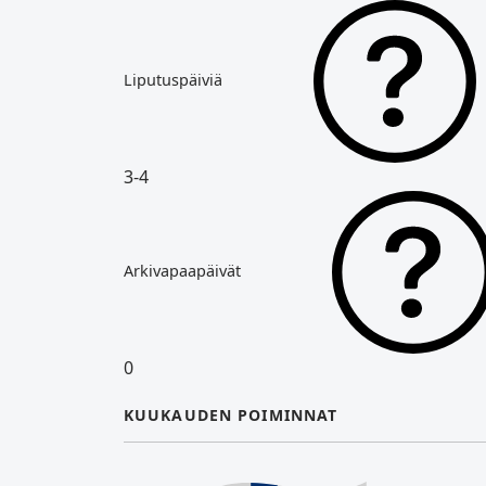
Liputuspäiviä
3-4
Arkivapaapäivät
0
KUUKAUDEN POIMINNAT