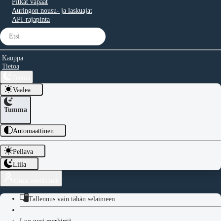
Pitkät vapaat
Auringon nousu- ja laskuajat
API-rajapinta
Kauppa
Tietoa
Teema
Vaalea
Tumma
Automaattinen
Pellava
Liila
Omat merkinnät
Tallennus vain tähän selaimeen