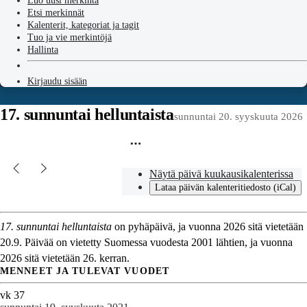
Luo uusi merkintä
Etsi merkinnät
Kalenterit, kategoriat ja tagit
Tuo ja vie merkintöjä
Hallinta
Kirjaudu sisään
17. sunnuntai helluntaista
sunnuntai 20. syyskuuta 2026
Näytä päivä kuukausikalenterissa
Lataa päivän kalenteritiedosto (iCal)
17. sunnuntai helluntaista
on pyhäpäivä, ja vuonna 2026 sitä vietetään
20.9. Päivää on vietetty Suomessa vuodesta 2001 lähtien, ja vuonna
2026 sitä vietetään 26. kerran.
MENNEET JA TULEVAT VUODET
vk 37