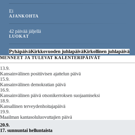
Ei
AJANKOHTA
42 päivää jäljellä
LUOKAT
Pyhäpäivä
Kirkkovuoden juhlapäivä
Kirkollinen juhlapäivä
MENNEET JA TULEVAT KALENTERIPÄIVÄT
13.9.
Kansainvälinen positiivisen ajattelun päivä
15.9.
Kansainvälinen demokratian päivä
16.9.
Kansainvälinen päivä otsonikerroksen suojaamiseksi
18.9.
Kansallinen terveydenhoitajapäivä
19.9.
Maailman kantasoluluovuttajien päivä
20.9.
17. sunnuntai helluntaista