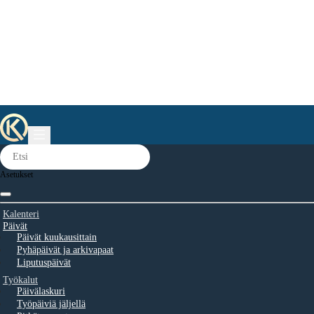
Asetukset
Kalenteri
Päivät
Päivät kuukausittain
Pyhäpäivät ja arkivapaat
Liputuspäivät
Työkalut
Päivälaskuri
Työpäiviä jäljellä