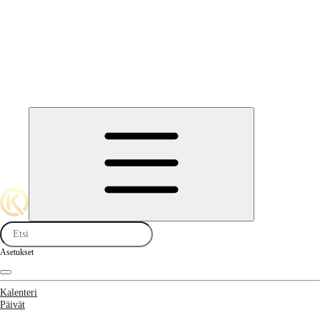
Asetukset
Kalenteri
Päivät