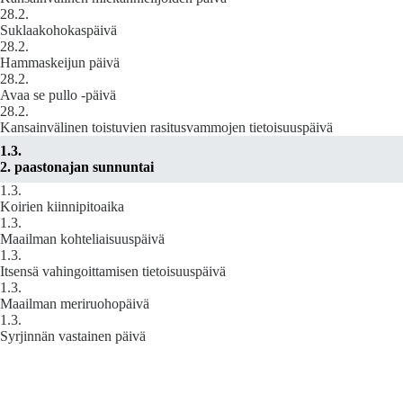
28.2.
Suklaakohokaspäivä
28.2.
Hammaskeijun päivä
28.2.
Avaa se pullo -päivä
28.2.
Kansainvälinen toistuvien rasitusvammojen tietoisuuspäivä
1.3.
2. paastonajan sunnuntai
1.3.
Koirien kiinnipitoaika
1.3.
Maailman kohteliaisuuspäivä
1.3.
Itsensä vahingoittamisen tietoisuuspäivä
1.3.
Maailman meriruohopäivä
1.3.
Syrjinnän vastainen päivä