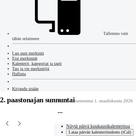
Tallennus vain
tähän selaimeen
Luo uusi merkintä
Etsi merkinnät
Kalenterit, kategoriat ja tagit
Tuo ja vie merkintöjä
Hallinta
Kirjaudu sisään
2. paastonajan sunnuntai
sunnuntai 1. maaliskuuta 2026
Näytä päivä kuukausikalenterissa
Lataa päivän kalenteritiedosto (iCal)