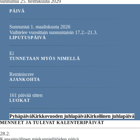
sunnuntai 25. helmikuuta 2029
PÄIVÄ
Sunnuntai 1. maaliskuuta 2026
Vaihtelee vuosittain sunnuntaisin 17.2.–21.3.
LIPUTUSPÄIVÄ
Ei
TUNNETAAN MYÖS NIMELLÄ
Reminiscere
AJANKOHTA
161 päivää sitten
LUOKAT
Pyhäpäivä
Kirkkovuoden juhlapäivä
Kirkollinen juhlapäivä
MENNEET JA TULEVAT KALENTERIPÄIVÄT
28.2.
Kansainvälinen miekannielijöiden päivä