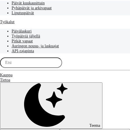
Päivät kuukausittain
Pyhäpäivät ja arkivapaat
Liputuspäivät
Työkalut
Päivälaskuri
Työpäiviä jäljellä
Pitkät vapaat
Auringon nousu- ja laskuajat
API-rajapinta
Kauppa
Tietoa
Teema