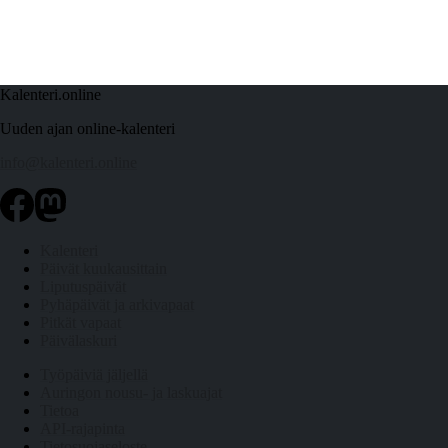
Kalenteri.online
Uuden ajan online-kalenteri
info@kalenteri.online
Kalenteri
Päivät kuukausittain
Liputuspäivät
Pyhäpäivät ja arkivapaat
Pitkät vapaat
Päivälaskuri
Työpäiviä jäljellä
Auringon nousu- ja laskuajat
Tietoa
API-rajapinta
Tietosuojaseloste