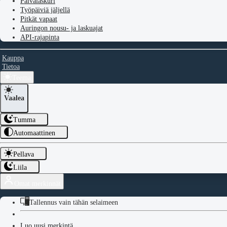
Päivälaskuri
Työpäiviä jäljellä
Pitkät vapaat
Auringon nousu- ja laskuajat
API-rajapinta
Kauppa
Tietoa
Teema
Vaalea
Tumma
Automaattinen
Pellava
Liila
Omat merkinnät
Tallennus vain tähän selaimeen
Luo uusi merkintä