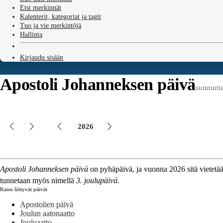
Etsi merkinnät
Kalenterit, kategoriat ja tagit
Tuo ja vie merkintöjä
Hallinta
Kirjaudu sisään
Apostoli Johanneksen päivä
sunnunta
2026
Apostoli Johanneksen päivä
on pyhäpäivä, ja vuonna 2026 sitä vietetää
tunnetaan myös nimellä
3. joulupäivä
.
Katso liittyvät päivät
Apostolien päivä
Joulun aatonaatto
Jouluaatto