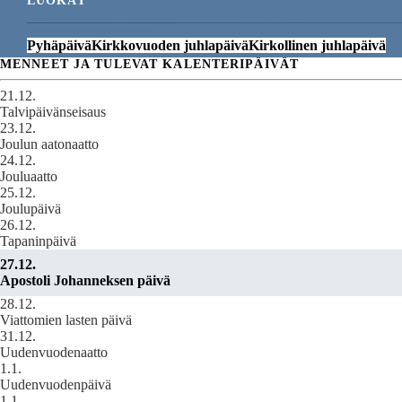
LUOKAT
Pyhäpäivä
Kirkkovuoden juhlapäivä
Kirkollinen juhlapäivä
MENNEET JA TULEVAT KALENTERIPÄIVÄT
21.12.
Talvipäivänseisaus
23.12.
Joulun aatonaatto
24.12.
Jouluaatto
25.12.
Joulupäivä
26.12.
Tapaninpäivä
27.12.
Apostoli Johanneksen päivä
28.12.
Viattomien lasten päivä
31.12.
Uudenvuodenaatto
1.1.
Uudenvuodenpäivä
1.1.