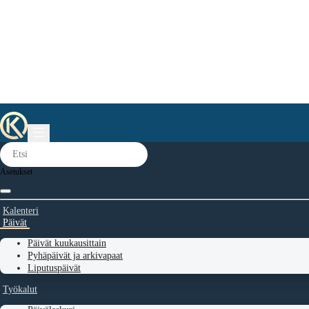
Asetukset
Kalenteri
Päivät
Päivät kuukausittain
Pyhäpäivät ja arkivapaat
Liputuspäivät
Työkalut