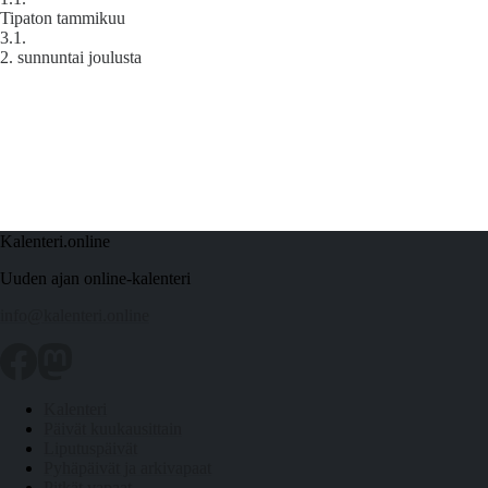
Tipaton tammikuu
3.1.
2. sunnuntai joulusta
Kalenteri.online
Uuden ajan online-kalenteri
info@kalenteri.online
Kalenteri
Päivät kuukausittain
Liputuspäivät
Pyhäpäivät ja arkivapaat
Pitkät vapaat