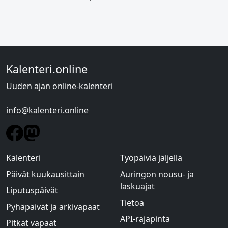
Kalenteri.online
Uuden ajan online-kalenteri
info@kalenteri.online
Kalenteri
Työpäiviä jäljellä
Päivät kuukausittain
Auringon nousu- ja
laskuajat
Liputuspäivät
Tietoa
Pyhäpäivät ja arkivapaat
API-rajapinta
Pitkät vapaat