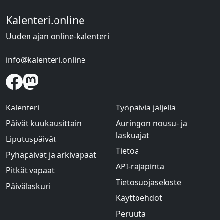
Kalenteri.online
Uuden ajan online-kalenteri
info@kalenteri.online
Kalenteri
Työpäiviä jäljellä
Päivät kuukausittain
Auringon nousu- ja
laskuajat
Liputuspäivät
Tietoa
Pyhäpäivät ja arkivapaat
API-rajapinta
Pitkät vapaat
Tietosuojaseloste
Päivälaskuri
Käyttöehdot
Peruuta