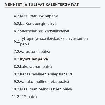
MENNEET JA TULEVAT KALENTERIPÄIVÄT
4.2.
Maailman syöpäpäivä
5.2.
J.L. Runebergin päivä
6.2.
Saamelaisten kansallispäivä
Tyttöjen ympärileikkauksien vastainen
6.2.
päivä
7.2.
Varautumispäivä
8.2.
Kynttilänpäivä
8.2.
Lukurauhan päivä
9.2.
Kansainvälinen epilepsiapäivä
9.2.
Valtakunnallinen pizzapäivä
10.2.
Maailman palkokasvien päivä
11.2.
112-päivä