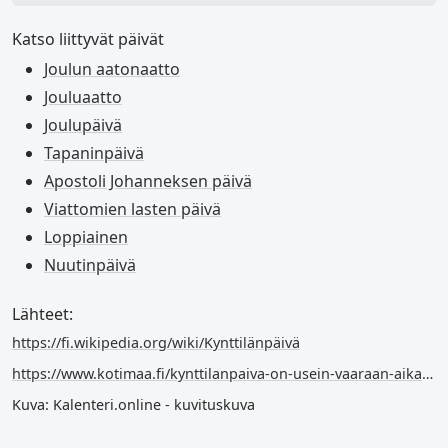
Katso liittyvät päivät
Joulun aatonaatto
Jouluaatto
Joulupäivä
Tapaninpäivä
Apostoli Johanneksen päivä
Viattomien lasten päivä
Loppiainen
Nuutinpäivä
Lähteet:
https://fi.wikipedia.org/wiki/Kynttilänpäivä
https://www.kotimaa.fi/kynttilanpaiva-on-usein-vaaraan-aikaan-syyna-suomalainen-kaytannollisyys/
Kuva: Kalenteri.online - kuvituskuva