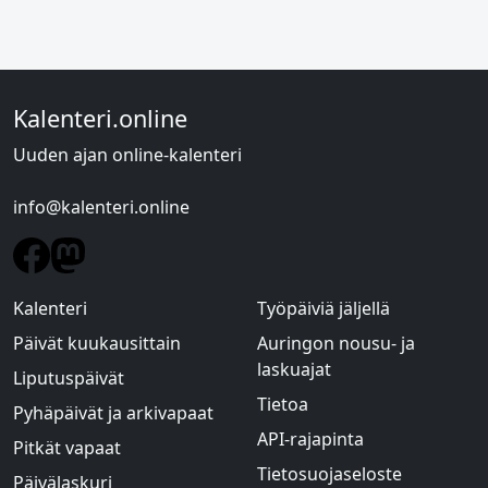
Kalenteri.online
Uuden ajan online-kalenteri
info@kalenteri.online
Kalenteri
Työpäiviä jäljellä
Päivät kuukausittain
Auringon nousu- ja
laskuajat
Liputuspäivät
Tietoa
Pyhäpäivät ja arkivapaat
API-rajapinta
Pitkät vapaat
Tietosuojaseloste
Päivälaskuri