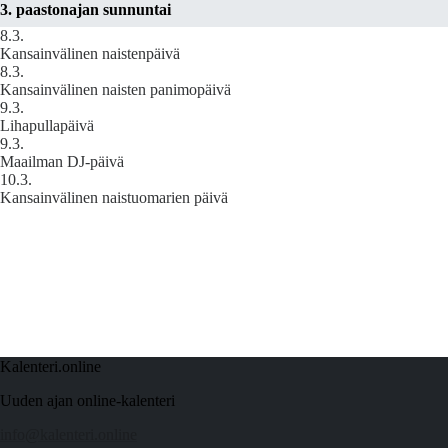
3. paastonajan sunnuntai
8.3.
Kansainvälinen naistenpäivä
8.3.
Kansainvälinen naisten panimopäivä
9.3.
Lihapullapäivä
9.3.
Maailman DJ-päivä
10.3.
Kansainvälinen naistuomarien päivä
Kalenteri.online
Uuden ajan online-kalenteri
info@kalenteri.online