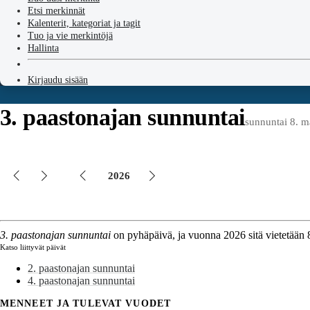
Etsi merkinnät
Kalenterit, kategoriat ja tagit
Tuo ja vie merkintöjä
Hallinta
Kirjaudu sisään
3. paastonajan sunnuntai
sunnuntai 8. m
2026
3. paastonajan sunnuntai
on pyhäpäivä, ja vuonna 2026 sitä vietetään 
Katso liittyvät päivät
2. paastonajan sunnuntai
4. paastonajan sunnuntai
MENNEET JA TULEVAT VUODET