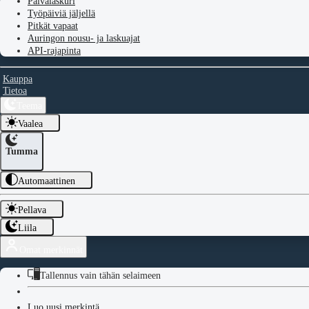
Päivälaskuri
Työpäiviä jäljellä
Pitkät vapaat
Auringon nousu- ja laskuajat
API-rajapinta
Kauppa
Tietoa
Teema
Vaalea
Tumma
Automaattinen
Pellava
Liila
Omat merkinnät
Tallennus vain tähän selaimeen
Luo uusi merkintä