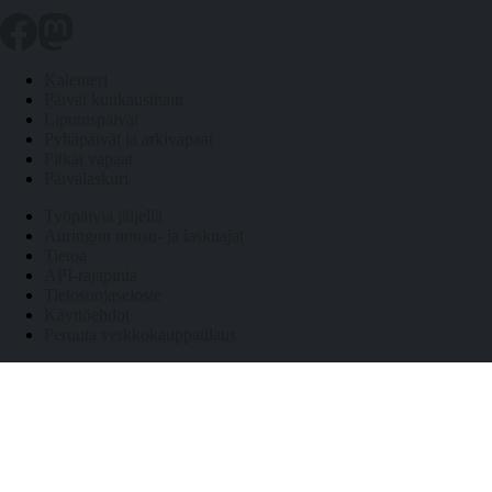
Kalenteri
Päivät kuukausittain
Liputuspäivät
Pyhäpäivät ja arkivapaat
Pitkät vapaat
Päivälaskuri
Työpäiviä jäljellä
Auringon nousu- ja laskuajat
Tietoa
API-rajapinta
Tietosuojaseloste
Käyttöehdot
Peruuta verkkokauppatilaus