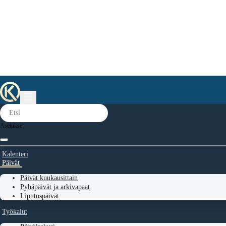
Asetukset
Kalenteri
Päivät
Päivät kuukausittain
Pyhäpäivät ja arkivapaat
Liputuspäivät
Työkalut