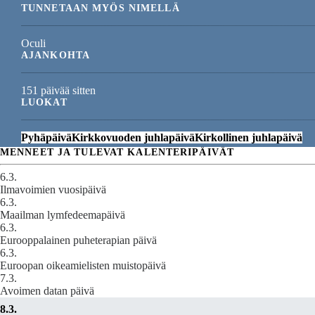
TUNNETAAN MYÖS NIMELLÄ
Oculi
AJANKOHTA
151 päivää sitten
LUOKAT
Pyhäpäivä
Kirkkovuoden juhlapäivä
Kirkollinen juhlapäivä
MENNEET JA TULEVAT KALENTERIPÄIVÄT
6.3.
Ilmavoimien vuosipäivä
6.3.
Maailman lymfedeemapäivä
6.3.
Eurooppalainen puheterapian päivä
6.3.
Euroopan oikeamielisten muistopäivä
7.3.
Avoimen datan päivä
8.3.