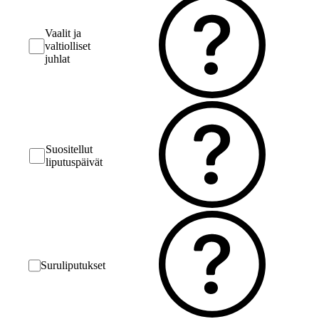
Vaalit ja
valtiolliset
juhlat
Suositellut
liputuspäivät
Suruliputukset