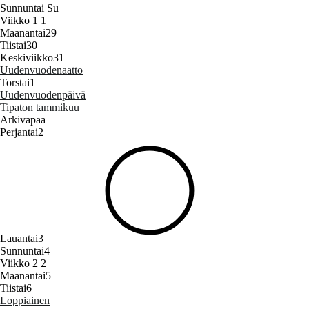
Sunnuntai
Su
Viikko 1
1
Maanantai
29
Tiistai
30
Keskiviikko
31
Uudenvuodenaatto
Torstai
1
Uudenvuodenpäivä
Tipaton tammikuu
Arkivapaa
Perjantai
2
Lauantai
3
Sunnuntai
4
Viikko 2
2
Maanantai
5
Tiistai
6
Loppiainen