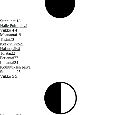
Sunnuntai
18
Nalle Puh ‑päivä
Viikko 4
4
Maanantai
19
Tiistai
20
Keskiviikko
21
Halauspäivä
Torstai
22
Perjantai
23
Lauantai
24
Koulutuksen päivä
Sunnuntai
25
Viikko 5
5