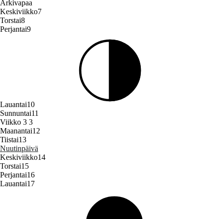
Arkivapaa
Keskiviikko
7
Torstai
8
Perjantai
9
Lauantai
10
Sunnuntai
11
Viikko 3
3
Maanantai
12
Tiistai
13
Nuutinpäivä
Keskiviikko
14
Torstai
15
Perjantai
16
Lauantai
17