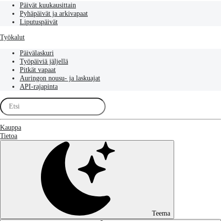
Päivät kuukausittain
Pyhäpäivät ja arkivapaat
Liputuspäivät
Työkalut
Päivälaskuri
Työpäiviä jäljellä
Pitkät vapaat
Auringon nousu- ja laskuajat
API-rajapinta
Kauppa
Tietoa
Teema