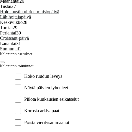
Maanantai
26
Tiistai
27
Holokaustin uhrien muistopäivä
Lähihoitajapäivä
Keskiviikko
28
Torstai
29
Perjantai
30
Croissant‑päivä
Lauantai
31
Sunnuntai
1
Kalenterin asetukset
Kalenterin toiminnot
Koko ruudun leveys
Näytä päivien lyhenteet
Piilota kuukausien esikatselut
Korosta arkivapaat
Poista vieritysanimaatiot