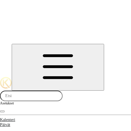
Asetukset
Kalenteri
Päivät