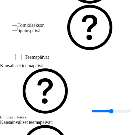
Torniolaakson
liputuspäivät
Teemapäivät
Kansalliset teemapäivät:
Ei mitään
Kaikki
Kansainväliset teemapäivät: