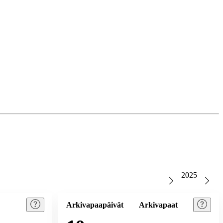
2025
Arkivapaapäivät
Arkivapaat