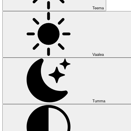
Teema
Vaalea
Tumma