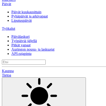
Päivät
Päivät kuukausittain
Pyhäpäivät ja arkivapaat
Liputuspäivät
Työkalut
Päivälaskuri
Työpäiviä jäljellä
Pitkät vapaat
Auringon nousu- ja laskuajat
API-rajapinta
Kauppa
Tietoa