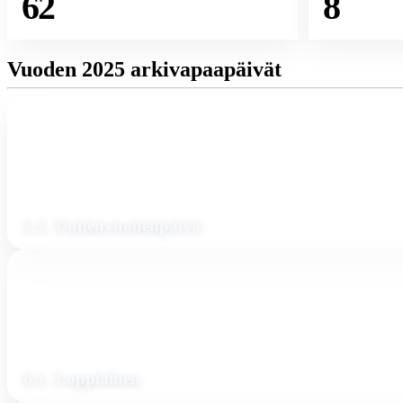
62
8
Vuoden 2025 arkivapaapäivät
1.1. Uudenvuodenpäivä
6.1. Loppiainen