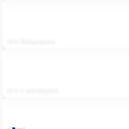
18.4. Pitkäperjantai
21.4. 2. pääsiäispäivä