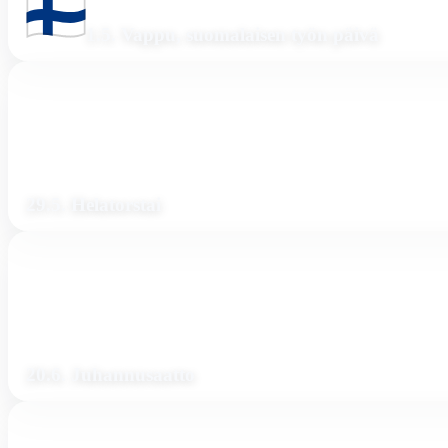
1.5. Vappu, suomalaisen työn päivä
29.5. Helatorstai
20.6. Juhannusaatto