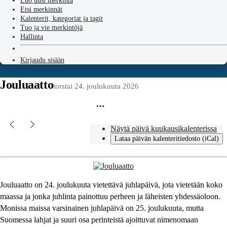
Luo uusi merkintä
Etsi merkinnät
Kalenterit, kategoriat ja tagit
Tuo ja vie merkintöjä
Hallinta
Kirjaudu sisään
Jouluaatto
torstai 24. joulukuuta 2026
Näytä päivä kuukausikalenterissa
Lataa päivän kalenteritiedosto (iCal)
Jouluaatto on 24. joulukuuta vietettävä juhlapäivä, jota vietetään koko
maassa ja jonka juhlinta painottuu perheen ja läheisten yhdessäoloon.
Monissa maissa varsinainen juhlapäivä on 25. joulukuuta, mutta
Suomessa lahjat ja suuri osa perinteistä ajoittuvat nimenomaan