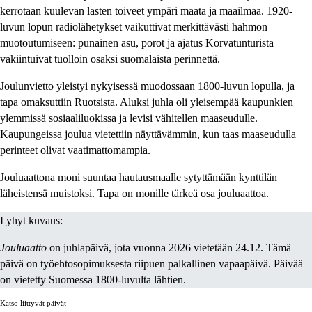
kerrotaan kuulevan lasten toiveet ympäri maata ja maailmaa. 1920-
luvun lopun radiolähetykset vaikuttivat merkittävästi hahmon
muotoutumiseen: punainen asu, porot ja ajatus Korvatunturista
vakiintuivat tuolloin osaksi suomalaista perinnettä.
Joulunvietto yleistyi nykyisessä muodossaan 1800-luvun lopulla, ja
tapa omaksuttiin Ruotsista. Aluksi juhla oli yleisempää kaupunkien
ylemmissä sosiaaliluokissa ja levisi vähitellen maaseudulle.
Kaupungeissa joulua vietettiin näyttävämmin, kun taas maaseudulla
perinteet olivat vaatimattomampia.
Jouluaattona moni suuntaa hautausmaalle sytyttämään kynttilän
läheistensä muistoksi. Tapa on monille tärkeä osa jouluaattoa.
Lyhyt kuvaus:
Jouluaatto
on juhlapäivä, jota vuonna 2026 vietetään 24.12. Tämä
päivä on työehtosopimuksesta riipuen palkallinen vapaapäivä. Päivää
on vietetty Suomessa 1800-luvulta lähtien.
Katso liittyvät päivät