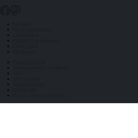
Kalenteri
Päivät kuukausittain
Liputuspäivät
Pyhäpäivät ja arkivapaat
Pitkät vapaat
Päivälaskuri
Työpäiviä jäljellä
Auringon nousu- ja laskuajat
Tietoa
API-rajapinta
Tietosuojaseloste
Käyttöehdot
Peruuta verkkokauppatilaus