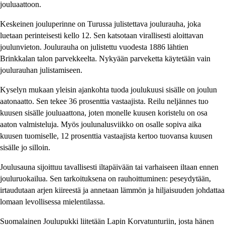
jouluaattoon.
Keskeinen jouluperinne on Turussa julistettava joulurauha, joka
luetaan perinteisesti kello 12. Sen katsotaan virallisesti aloittavan
joulunvieton. Joulurauha on julistettu vuodesta 1886 lähtien
Brinkkalan talon parvekkeelta. Nykyään parveketta käytetään vain
joulurauhan julistamiseen.
Kyselyn mukaan yleisin ajankohta tuoda joulukuusi sisälle on joulun
aatonaatto. Sen tekee 36 prosenttia vastaajista. Reilu neljännes tuo
kuusen sisälle jouluaattona, joten monelle kuusen koristelu on osa
aaton valmisteluja. Myös joulunalusviikko on osalle sopiva aika
kuusen tuomiselle, 12 prosenttia vastaajista kertoo tuovansa kuusen
sisälle jo silloin.
Joulusauna sijoittuu tavallisesti iltapäivään tai varhaiseen iltaan ennen
jouluruokailua. Sen tarkoituksena on rauhoittuminen: peseydytään,
irtaudutaan arjen kiireestä ja annetaan lämmön ja hiljaisuuden johdattaa
lomaan levollisessa mielentilassa.
Suomalainen Joulupukki liitetään Lapin Korvatunturiin, josta hänen