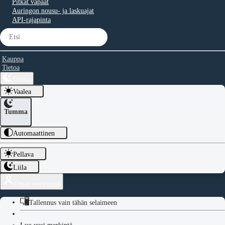
Pitkät vapaat
Auringon nousu- ja laskuajat
API-rajapinta
Kauppa
Tietoa
Teema
Vaalea
Tumma
Automaattinen
Pellava
Liila
Omat merkinnät
Tallennus vain tähän selaimeen