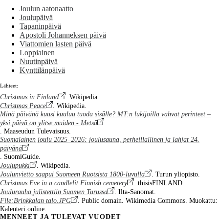
Joulun aatonaatto
Joulupäivä
Tapaninpäivä
Apostoli Johanneksen päivä
Viattomien lasten päivä
Loppiainen
Nuutinpäivä
Kynttilänpäivä
Lähteet:
Christmas in Finland
. Wikipedia.
Christmas Peace
. Wikipedia.
Minä päivänä kuusi kuuluu tuoda sisälle? MT:n lukijoilla vahvat perinteet –
yksi päivä on ylitse muiden - Metsä
. Maaseudun Tulevaisuus.
Suomalainen joulu 2025–2026: joulusauna, perheillallinen ja lahjat 24.
päivänä
. SuomiGuide.
Joulupukki
. Wikipedia.
Joulunvietto saapui Suomeen Ruotsista 1800-luvulla
. Turun yliopisto.
Christmas Eve in a candlelit Finnish cemetery
. thisisFINLAND.
Joulurauha julistettiin Suomen Turussa
. Ilta-Sanomat.
File:Brinkkalan talo.JPG
. Public domain. Wikimedia Commons. Muokattu:
Kalenteri.online.
MENNEET JA TULEVAT VUODET