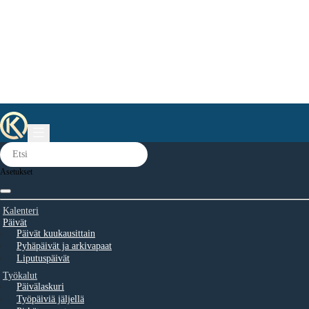
Asetukset
Kalenteri
Päivät
Päivät kuukausittain
Pyhäpäivät ja arkivapaat
Liputuspäivät
Työkalut
Päivälaskuri
Työpäiviä jäljellä