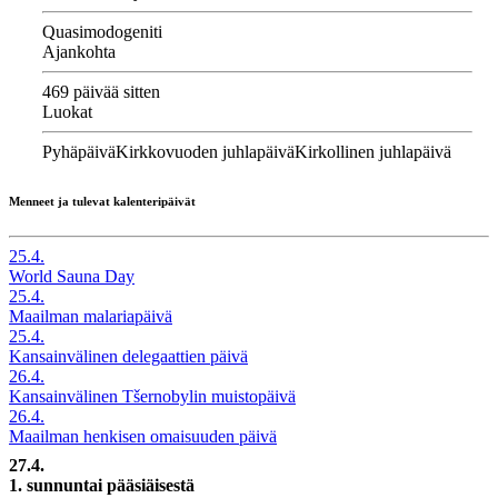
Quasimodogeniti
Ajankohta
469 päivää sitten
Luokat
Pyhäpäivä
Kirkkovuoden juhlapäivä
Kirkollinen juhlapäivä
Menneet ja tulevat kalenteripäivät
25.4.
World Sauna Day
25.4.
Maailman malariapäivä
25.4.
Kansainvälinen delegaattien päivä
26.4.
Kansainvälinen Tšernobylin muistopäivä
26.4.
Maailman henkisen omaisuuden päivä
27.4.
1. sunnuntai pääsiäisestä