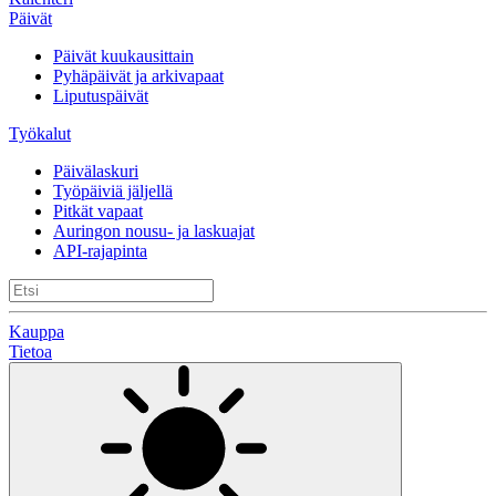
Päivät
Päivät kuukausittain
Pyhäpäivät ja arkivapaat
Liputuspäivät
Työkalut
Päivälaskuri
Työpäiviä jäljellä
Pitkät vapaat
Auringon nousu- ja laskuajat
API-rajapinta
Kauppa
Tietoa