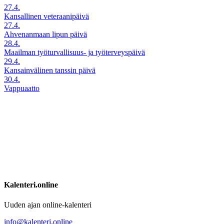
27.4.
Kansallinen veteraanipäivä
27.4.
Ahvenanmaan lipun päivä
28.4.
Maailman työturvallisuus- ja työterveyspäivä
29.4.
Kansainvälinen tanssin päivä
30.4.
Vappuaatto
Kalenteri.online
Uuden ajan online-kalenteri
info@kalenteri.online