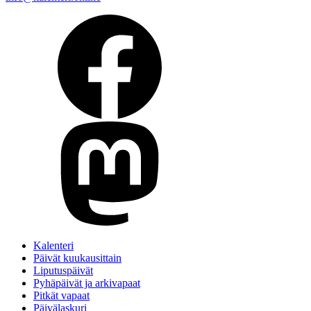
Kalenteri
Päivät kuukausittain
Liputuspäivät
Pyhäpäivät ja arkivapaat
Pitkät vapaat
Päivälaskuri