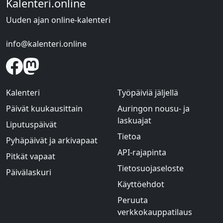
Kalenteri.online
Uuden ajan online-kalenteri
info@kalenteri.online
Kalenteri
Työpäiviä jäljellä
Päivät kuukausittain
Auringon nousu- ja
laskuajat
Liputuspäivät
Tietoa
Pyhäpäivät ja arkivapaat
API-rajapinta
Pitkät vapaat
Tietosuojaseloste
Päivälaskuri
Käyttöehdot
Peruuta
verkkokauppatilaus