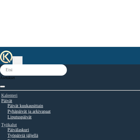
Asetukset
Kalenteri
Päivät
Päivät kuukausittain
Pyhäpäivät ja arkivapaat
Liputuspäivät
Työkalut
Päivälaskuri
Työpäiviä jäljellä