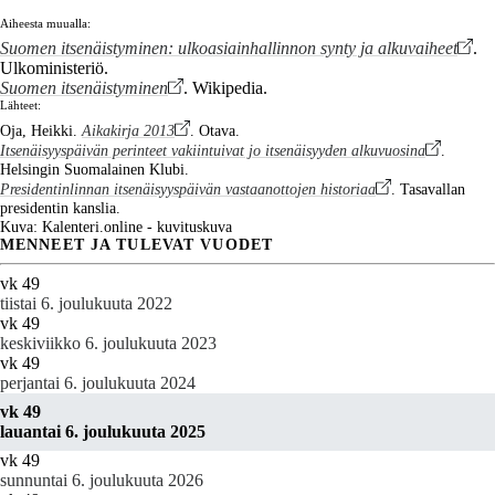
Aiheesta muualla:
Suomen itsenäistyminen: ulkoasiainhallinnon synty ja alkuvaiheet
.
Ulkoministeriö.
Suomen itsenäistyminen
. Wikipedia.
Lähteet:
Oja, Heikki.
Aikakirja 2013
. Otava.
Itsenäisyyspäivän perinteet vakiintuivat jo itsenäisyyden alkuvuosina
.
Helsingin Suomalainen Klubi.
Presidentinlinnan itsenäisyyspäivän vastaanottojen historiaa
. Tasavallan
presidentin kanslia.
Kuva: Kalenteri.online - kuvituskuva
MENNEET JA TULEVAT VUODET
vk 49
tiistai 6. joulukuuta 2022
vk 49
keskiviikko 6. joulukuuta 2023
vk 49
perjantai 6. joulukuuta 2024
vk 49
lauantai 6. joulukuuta 2025
vk 49
sunnuntai 6. joulukuuta 2026