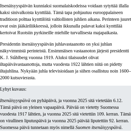
Itsenäisyyspäivän kunniaksi suomalaiskodeissa voidaan sytyttää illalla
kaksi sinivalkoista kynttilää. Tämä tapa pohjautuu eurooppalaiseen
traditioon polttaa kynttilöitä valtiollisten juhlien aikana. Perinteen juuret
ovat osin jääkäriliikkeessä, jolloin ikkunalla palavat kaksi kynttilää
kertoivat Ruotsiin pyrkineille miehille turvallisesta majapaikasta.
Presidentin itsenäisyyspäivän juhlavastaanotto on yksi juhlan
näkyvimmistä perinteistä. Ensimmäisen vastaanoton järjesti presidentti
K. J. Ståhlberg vuonna 1919. Aluksi tilaisuudet olivat
iltapäivävastaanottoja, mutta vuodesta 1922 lähtien niitä on pidetty
iltajuhlina. Nykyään juhla televisioidaan ja siihen osallistuu noin 1600–
2000 kutsuvierasta.
Lyhyt kuvaus:
Itsenäisyyspäivä
on pyhäpäivä, ja vuonna 2025 sitä vietetään 6.12.
Tämä päivä on yleinen vapaapäivä. Päivää on vietetty Suomessa
vuodesta 1917 lähtien, ja vuonna 2025 sitä vietettiin 109. kerran. Tämä
on virallinen liputuspäivä ja vuonna 2025 päivää liputettiin 92. kerran.
Suomessa päivä tunnetaan myös nimellä
Suomen itsenäisyyspäivä
.