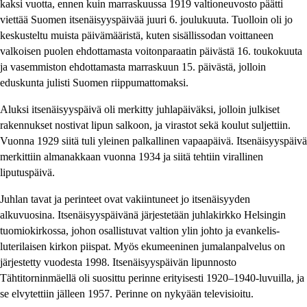
kaksi vuotta, ennen kuin marraskuussa 1919 valtioneuvosto päätti
viettää Suomen itsenäisyyspäivää juuri 6. joulukuuta. Tuolloin oli jo
keskusteltu muista päivämääristä, kuten sisällissodan voittaneen
valkoisen puolen ehdottamasta voitonparaatin päivästä 16. toukokuuta
ja vasemmiston ehdottamasta marraskuun 15. päivästä, jolloin
eduskunta julisti Suomen riippumattomaksi.
Aluksi itsenäisyyspäivä oli merkitty juhlapäiväksi, jolloin julkiset
rakennukset nostivat lipun salkoon, ja virastot sekä koulut suljettiin.
Vuonna 1929 siitä tuli yleinen palkallinen vapaapäivä. Itsenäisyyspäivä
merkittiin almanakkaan vuonna 1934 ja siitä tehtiin virallinen
liputuspäivä.
Juhlan tavat ja perinteet ovat vakiintuneet jo itsenäisyyden
alkuvuosina. Itsenäisyyspäivänä järjestetään juhlakirkko Helsingin
tuomiokirkossa, johon osallistuvat valtion ylin johto ja evankelis-
luterilaisen kirkon piispat. Myös ekumeeninen jumalanpalvelus on
järjestetty vuodesta 1998. Itsenäisyyspäivän lipunnosto
Tähtitorninmäellä oli suosittu perinne erityisesti 1920–1940-luvuilla, ja
se elvytettiin jälleen 1957. Perinne on nykyään televisioitu.