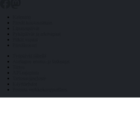
Kalenteri
Päivät kuukausittain
Liputuspäivät
Pyhäpäivät ja arkivapaat
Pitkät vapaat
Päivälaskuri
Työpäiviä jäljellä
Auringon nousu- ja laskuajat
Tietoa
API-rajapinta
Tietosuojaseloste
Käyttöehdot
Peruuta verkkokauppatilaus