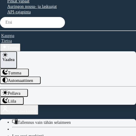
Pitkät vapaat
Auringon nousu- ja laskuajat
API-rajapinta
Kauppa
Tietoa
Teema
Vaalea
Tumma
Automaattinen
Pellava
Liila
Omat merkinnät
Tallennus vain tähän selaimeen