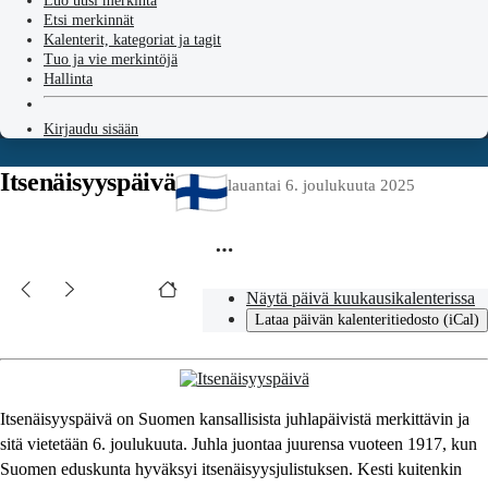
Luo uusi merkintä
Etsi merkinnät
Kalenterit, kategoriat ja tagit
Tuo ja vie merkintöjä
Hallinta
Kirjaudu sisään
Itsenäisyyspäivä
lauantai 6. joulukuuta 2025
Näytä päivä kuukausikalenterissa
Lataa päivän kalenteritiedosto (iCal)
Itsenäisyyspäivä on Suomen kansallisista juhlapäivistä merkittävin ja
sitä vietetään 6. joulukuuta. Juhla juontaa juurensa vuoteen 1917, kun
Suomen eduskunta hyväksyi itsenäisyysjulistuksen. Kesti kuitenkin