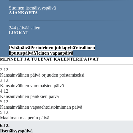
Suomen itsenäisyyspäivä
AJANKOHTA
244 päivää sitten
LUOKAT
Pyhäpäivä
Perinteinen juhlapyhä
Virallinen
liputuspäivä
Yleinen vapaapäivä
MENNEET JA TULEVAT KALENTERIPÄIVÄT
2.12.
Kansainvälinen päivä orjuuden poistamiseksi
3.12.
Kansainvälinen vammaisten päivä
4.12.
Kansainvälinen pankkien päivä
5.12.
Kansainvälinen vapaaehtoistoiminnan päivä
5.12.
Maailman maaperän päivä
6.12.
Itsenäisyyspäivä