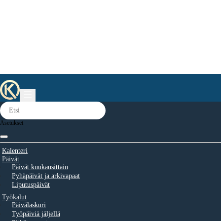
Asetukset
Kalenteri
Päivät
Päivät kuukausittain
Pyhäpäivät ja arkivapaat
Liputuspäivät
Työkalut
Päivälaskuri
Työpäiviä jäljellä