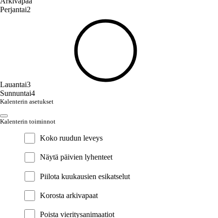
Arkivapaa
Perjantai
2
Lauantai
3
Sunnuntai
4
Kalenterin asetukset
Kalenterin toiminnot
Koko ruudun leveys
Näytä päivien lyhenteet
Piilota kuukausien esikatselut
Korosta arkivapaat
Poista vieritysanimaatiot