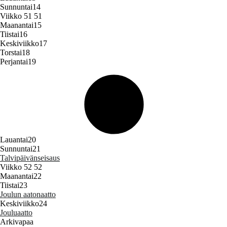
Sunnuntai
14
Viikko 51
51
Maanantai
15
Tiistai
16
Keskiviikko
17
Torstai
18
Perjantai
19
Lauantai
20
Sunnuntai
21
Talvipäivänseisaus
Viikko 52
52
Maanantai
22
Tiistai
23
Joulun aatonaatto
Keskiviikko
24
Jouluaatto
Arkivapaa