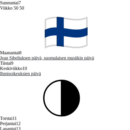
Sunnuntai
7
Viikko 50
50
Maanantai
8
Jean Sibeliuksen päivä, suomalaisen musiikin päivä
Tiistai
9
Keskiviikko
10
Ihmisoikeuksien päivä
Torstai
11
Perjantai
12
Lauantai
13