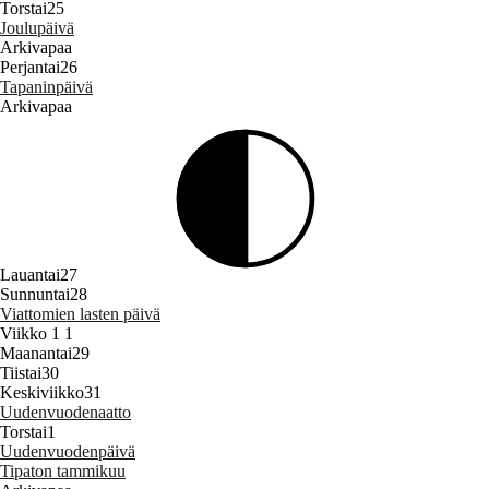
Torstai
25
Joulupäivä
Arkivapaa
Perjantai
26
Tapaninpäivä
Arkivapaa
Lauantai
27
Sunnuntai
28
Viattomien lasten päivä
Viikko 1
1
Maanantai
29
Tiistai
30
Keskiviikko
31
Uudenvuodenaatto
Torstai
1
Uudenvuodenpäivä
Tipaton tammikuu