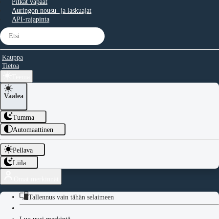
Pitkät vapaat
Auringon nousu- ja laskuajat
API-rajapinta
Kauppa
Tietoa
Teema
Vaalea
Tumma
Automaattinen
Pellava
Liila
Omat merkinnät
Tallennus vain tähän selaimeen