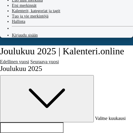
Luo uusi merkintä
Etsi merkinnät
Kalenterit, kategoriat ja tagit
Tuo ja vie merkintöjä
Hallinta
Kirjaudu sisään
Joulukuu 2025 | Kalenteri.online
Edellinen vuosi
Seuraava vuosi
Joulukuu 2025
Valitse kuukausi