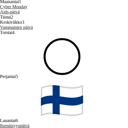
Maanantai
1
Cyber Monday
Aids‑päivä
Tiistai
2
Keskiviikko
3
Vammaisten päivä
Torstai
4
Perjantai
5
Lauantai
6
Itsenäisyyspäivä