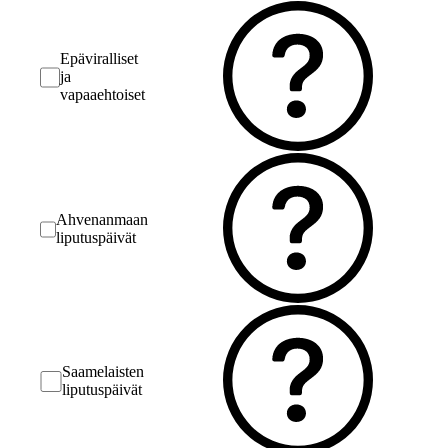
Epäviralliset
ja
vapaaehtoiset
Ahvenanmaan
liputuspäivät
Saamelaisten
liputuspäivät