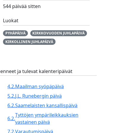
544 päivää sitten
Luokat
PYHÄPÄIVÄ
KIRKKOVUODEN JUHLAPÄIVÄ
KIRKOLLINEN JUHLAPÄIVÄ
enneet ja tulevat kalenteripäivät
4.2.
Maailman syöpäpäivä
5.2.
J.L. Runebergin päivä
6.2.
Saamelaisten kansallispäivä
Tyttöjen ympärileikkauksien
6.2.
vastainen päivä
7.2.
Varautumispäivä