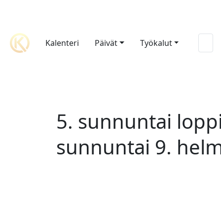
Kalenteri
Päivät
Työkalut
5. sunnuntai lopp
sunnuntai 9. hel