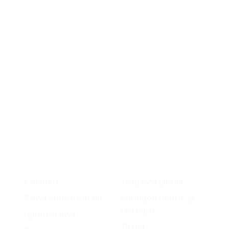
Kalenteri
Työpäiviä jäljellä
Päivät kuukausittain
Auringon nousu- ja
laskuajat
Liputuspäivät
Tietoa