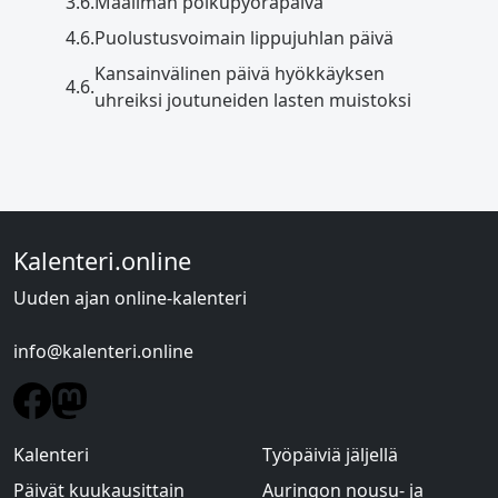
3.6.
Maailman polkupyöräpäivä
4.6.
Puolustusvoimain lippujuhlan päivä
Kansainvälinen päivä hyökkäyksen
4.6.
uhreiksi joutuneiden lasten muistoksi
Kalenteri.online
Uuden ajan online-kalenteri
info@kalenteri.online
Kalenteri
Työpäiviä jäljellä
Päivät kuukausittain
Auringon nousu- ja