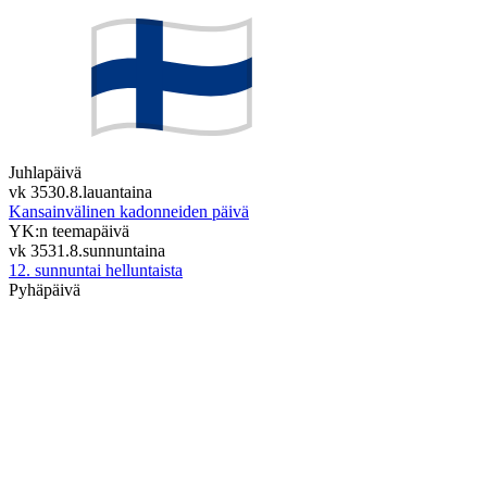
Juhlapäivä
vk 35
30.8.
lauantaina
Kansainvälinen kadonneiden päivä
YK:n teemapäivä
vk 35
31.8.
sunnuntaina
12. sunnuntai helluntaista
Pyhäpäivä