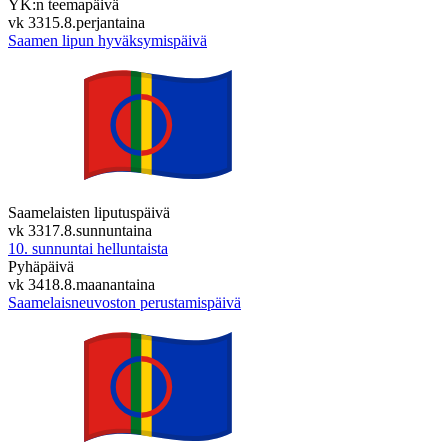
YK:n teemapäivä
vk 33
15.8.
perjantaina
Saamen lipun hyväksymispäivä
Saamelaisten liputuspäivä
vk 33
17.8.
sunnuntaina
10. sunnuntai helluntaista
Pyhäpäivä
vk 34
18.8.
maanantaina
Saamelaisneuvoston perustamispäivä