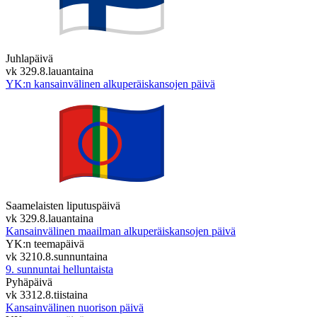
Juhlapäivä
vk 32
9.8.
lauantaina
YK:n kansainvälinen alkuperäiskansojen päivä
Saamelaisten liputuspäivä
vk 32
9.8.
lauantaina
Kansainvälinen maailman alkuperäiskansojen päivä
YK:n teemapäivä
vk 32
10.8.
sunnuntaina
9. sunnuntai helluntaista
Pyhäpäivä
vk 33
12.8.
tiistaina
Kansainvälinen nuorison päivä