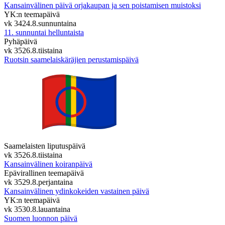
Kansainvälinen päivä orjakaupan ja sen poistamisen muistoksi
YK:n teemapäivä
vk 34
24.8.
sunnuntaina
11. sunnuntai helluntaista
Pyhäpäivä
vk 35
26.8.
tiistaina
Ruotsin saamelaiskäräjien perustamispäivä
Saamelaisten liputuspäivä
vk 35
26.8.
tiistaina
Kansainvälinen koiranpäivä
Epävirallinen teemapäivä
vk 35
29.8.
perjantaina
Kansainvälinen ydinkokeiden vastainen päivä
YK:n teemapäivä
vk 35
30.8.
lauantaina
Suomen luonnon päivä