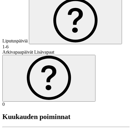
Liputuspäiviä
1-6
Arkivapaapäivät
Lisävapaat
0
Kuukauden poiminnat