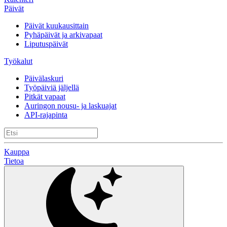
Päivät
Päivät kuukausittain
Pyhäpäivät ja arkivapaat
Liputuspäivät
Työkalut
Päivälaskuri
Työpäiviä jäljellä
Pitkät vapaat
Auringon nousu- ja laskuajat
API-rajapinta
Kauppa
Tietoa