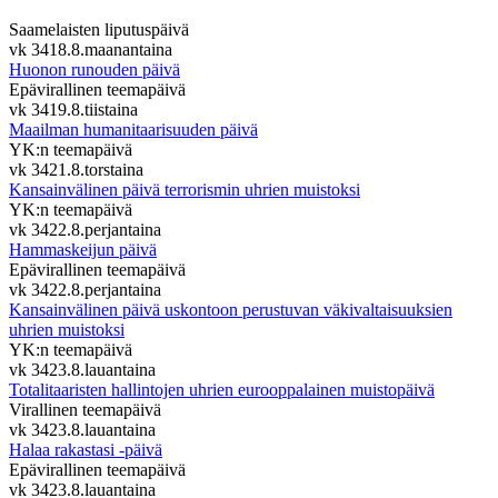
Saamelaisten liputuspäivä
vk 34
18.8.
maanantaina
Huonon runouden päivä
Epävirallinen teemapäivä
vk 34
19.8.
tiistaina
Maailman humanitaarisuuden päivä
YK:n teemapäivä
vk 34
21.8.
torstaina
Kansainvälinen päivä terrorismin uhrien muistoksi
YK:n teemapäivä
vk 34
22.8.
perjantaina
Hammaskeijun päivä
Epävirallinen teemapäivä
vk 34
22.8.
perjantaina
Kansainvälinen päivä uskontoon perustuvan väkivaltaisuuksien
uhrien muistoksi
YK:n teemapäivä
vk 34
23.8.
lauantaina
Totalitaaristen hallintojen uhrien eurooppalainen muistopäivä
Virallinen teemapäivä
vk 34
23.8.
lauantaina
Halaa rakastasi -päivä
Epävirallinen teemapäivä
vk 34
23.8.
lauantaina