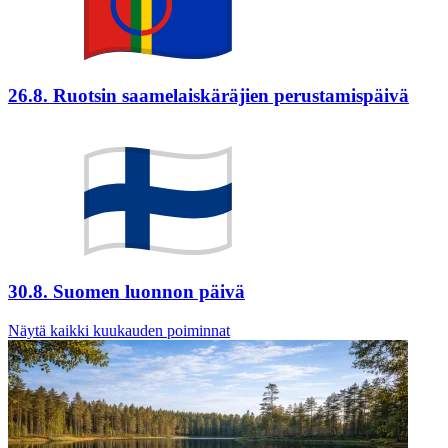
26.8. Ruotsin saamelaiskäräjien perustamispäivä
30.8. Suomen luonnon päivä
Näytä kaikki kuukauden poiminnat