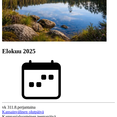
Elokuu 2025
vk 31
1.8.
perjantaina
Kansainvälinen olutpäivä
Kampanjaluonteinen teemapäivä