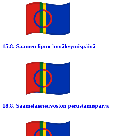
15.8. Saamen lipun hyväksymispäivä
18.8. Saamelaisneuvoston perustamispäivä