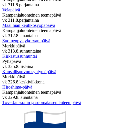
vk 31
1.8.
perjantaina
Velapäivä
Kampanjaluonteinen teemapäivä
vk 31
1.8.
perjantaina
Maailman keuhkosyöpäpäivä
Kampanjaluonteinen teemapäivä
vk 31
2.8.
lauantaina
Suomenpystykorvan päivä
Merkkipäivä
vk 31
3.8.
sunnuntaina
Kirkastussunnuntai
Pyhäpäivä
vk 32
5.8.
tiistaina
Kansallispuvun syntymäpäivä
Merkkipäivä
vk 32
6.8.
keskiviikkona
Hiroshima-päivä
Kampanjaluonteinen teemapäivä
vk 32
9.8.
lauantaina
Tove Janssonin ja suomalaisen taiteen päivä