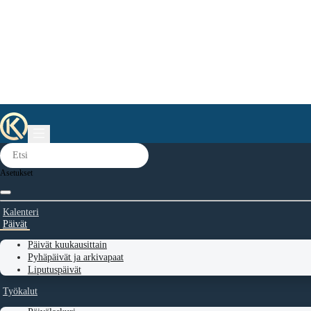
Asetukset
Kalenteri
Päivät
Päivät kuukausittain
Pyhäpäivät ja arkivapaat
Liputuspäivät
Työkalut