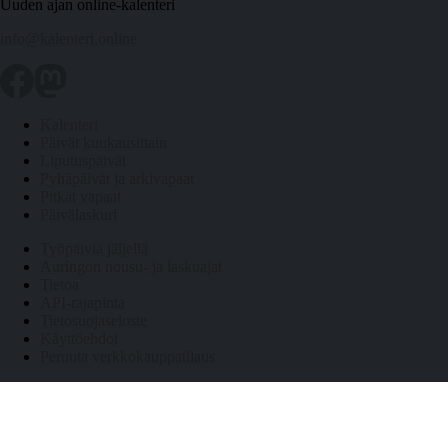
Uuden ajan online-kalenteri
info@kalenteri.online
Kalenteri
Päivät kuukausittain
Liputuspäivät
Pyhäpäivät ja arkivapaat
Pitkät vapaat
Päivälaskuri
Työpäiviä jäljellä
Auringon nousu- ja laskuajat
Tietoa
API-rajapinta
Tietosuojaseloste
Käyttöehdot
Peruuta verkkokauppatilaus