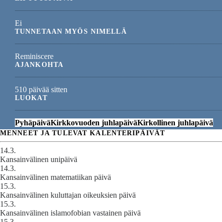
Ei
TUNNETAAN MYÖS NIMELLÄ
Reminiscere
AJANKOHTA
510 päivää sitten
LUOKAT
Pyhäpäivä
Kirkkovuoden juhlapäivä
Kirkollinen juhlapäivä
MENNEET JA TULEVAT KALENTERIPÄIVÄT
14.3.
Kansainvälinen unipäivä
14.3.
Kansainvälinen matematiikan päivä
15.3.
Kansainvälinen kuluttajan oikeuksien päivä
15.3.
Kansainvälinen islamofobian vastainen päivä
15.3.