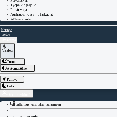
Päivälaskuri
Työpäiviä jäljellä
Pitkät vapaat
Auringon nousu- ja laskuajat
API-rajapinta
Kauppa
Tietoa
Teema
Vaalea
Tumma
Automaattinen
Pellava
Liila
Omat merkinnät
Tallennus vain tähän selaimeen
Luo uusi merkintä