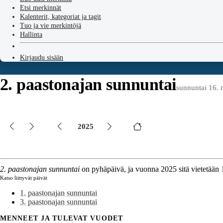
Etsi merkinnät
Kalenterit, kategoriat ja tagit
Tuo ja vie merkintöjä
Hallinta
Kirjaudu sisään
2. paastonajan sunnuntai
sunnuntai 16. 
2025
2. paastonajan sunnuntai
on pyhäpäivä, ja vuonna 2025 sitä vietetään 
Katso liittyvät päivät
1. paastonajan sunnuntai
3. paastonajan sunnuntai
MENNEET JA TULEVAT VUODET