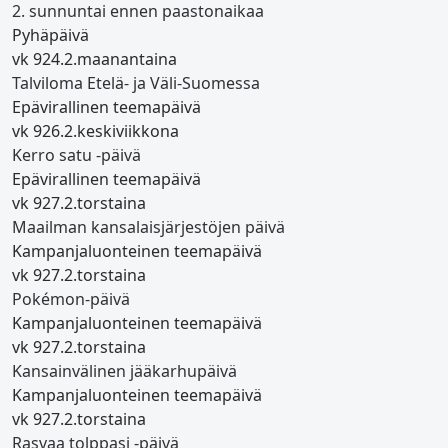
2. sunnuntai ennen paastonaikaa
Pyhäpäivä
vk 9
24.2.
maanantaina
Talviloma Etelä- ja Väli-Suomessa
Epävirallinen teemapäivä
vk 9
26.2.
keskiviikkona
Kerro satu -päivä
Epävirallinen teemapäivä
vk 9
27.2.
torstaina
Maailman kansalaisjärjestöjen päivä
Kampanjaluonteinen teemapäivä
vk 9
27.2.
torstaina
Pokémon-päivä
Kampanjaluonteinen teemapäivä
vk 9
27.2.
torstaina
Kansainvälinen jääkarhupäivä
Kampanjaluonteinen teemapäivä
vk 9
27.2.
torstaina
Rasvaa tolppasi -päivä