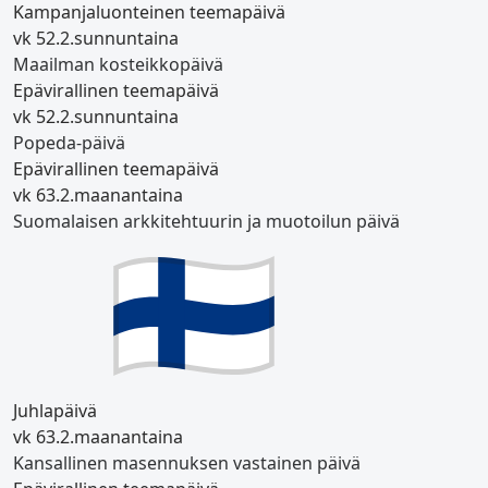
Kampanjaluonteinen teemapäivä
vk 5
2.2.
sunnuntaina
Maailman kosteikkopäivä
Epävirallinen teemapäivä
vk 5
2.2.
sunnuntaina
Popeda‑päivä
Epävirallinen teemapäivä
vk 6
3.2.
maanantaina
Suomalaisen arkkitehtuurin ja muotoilun päivä
Juhlapäivä
vk 6
3.2.
maanantaina
Kansallinen masennuksen vastainen päivä