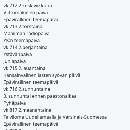
vk 7
12.2.
keskiviikkona
Viittomakielen päivä
Epävirallinen teemapäivä
vk 7
13.2.
torstaina
Maailman radiopäivä
YK:n teemapäivä
vk 7
14.2.
perjantaina
Ystävänpäivä
Juhlapäivä
vk 7
15.2.
lauantaina
Kansainvälinen lasten syövän päivä
Epävirallinen teemapäivä
vk 7
16.2.
sunnuntaina
3. sunnuntai ennen paastonaikaa
Pyhäpäivä
vk 8
17.2.
maanantaina
Talviloma Uudellamaalla ja Varsinais-Suomessa
Epävirallinen teemapäivä