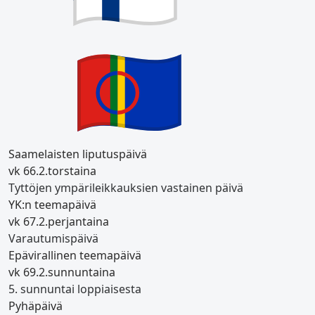
Saamelaisten liputuspäivä
vk 6
6.2.
torstaina
Tyttöjen ympärileikkauksien vastainen päivä
YK:n teemapäivä
vk 6
7.2.
perjantaina
Varautumispäivä
Epävirallinen teemapäivä
vk 6
9.2.
sunnuntaina
5. sunnuntai loppiaisesta
Pyhäpäivä