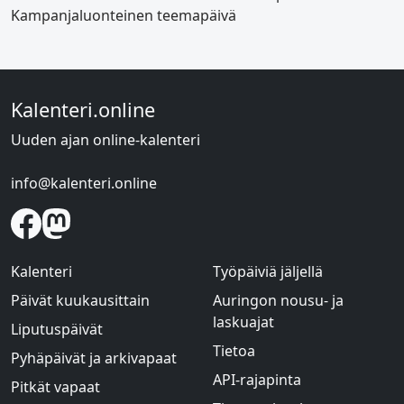
Kampanjaluonteinen teemapäivä
Kalenteri.online
Uuden ajan online-kalenteri
info@kalenteri.online
Kalenteri
Työpäiviä jäljellä
Päivät kuukausittain
Auringon nousu- ja
laskuajat
Liputuspäivät
Tietoa
Pyhäpäivät ja arkivapaat
API-rajapinta
Pitkät vapaat