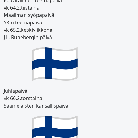
Epävirallinen teemapäivä
vk 6
4.2.
tiistaina
Maailman syöpäpäivä
YK:n teemapäivä
vk 6
5.2.
keskiviikkona
J.L. Runebergin päivä
Juhlapäivä
vk 6
6.2.
torstaina
Saamelaisten kansallispäivä