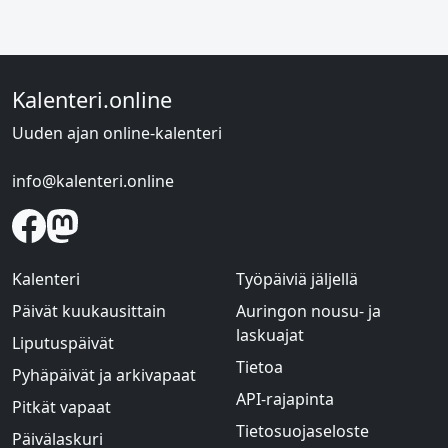
Kalenteri.online
Uuden ajan online-kalenteri
info@kalenteri.online
Kalenteri
Työpäiviä jäljellä
Päivät kuukausittain
Auringon nousu- ja
laskuajat
Liputuspäivät
Tietoa
Pyhäpäivät ja arkivapaat
API-rajapinta
Pitkät vapaat
Tietosuojaseloste
Päivälaskuri