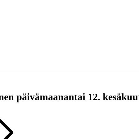
inen päivä
maanantai 12. kesäkuu