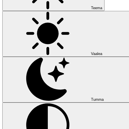
Teema
Vaalea
Tumma