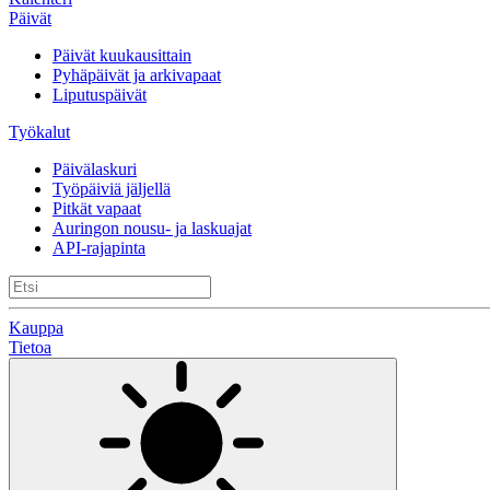
Päivät
Päivät kuukausittain
Pyhäpäivät ja arkivapaat
Liputuspäivät
Työkalut
Päivälaskuri
Työpäiviä jäljellä
Pitkät vapaat
Auringon nousu- ja laskuajat
API-rajapinta
Kauppa
Tietoa