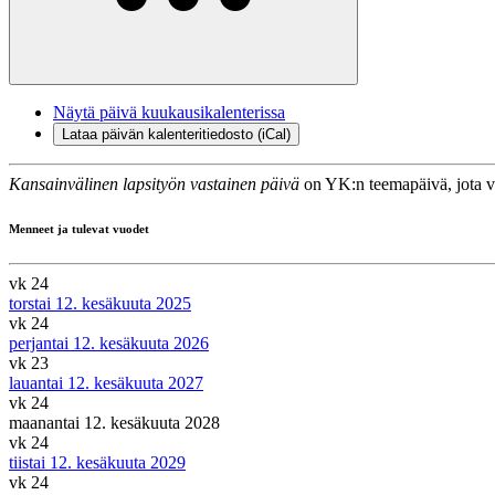
Näytä päivä kuukausikalenterissa
Lataa päivän kalenteritiedosto (iCal)
Kansainvälinen lapsityön vastainen päivä
on YK:n teemapäivä, jota v
Menneet ja tulevat vuodet
vk 24
torstai 12. kesäkuuta 2025
vk 24
perjantai 12. kesäkuuta 2026
vk 23
lauantai 12. kesäkuuta 2027
vk 24
maanantai 12. kesäkuuta 2028
vk 24
tiistai 12. kesäkuuta 2029
vk 24