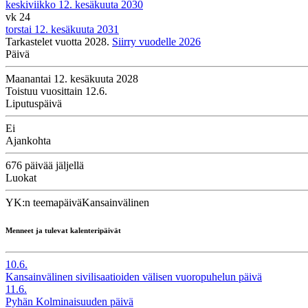
keskiviikko 12. kesäkuuta 2030
vk 24
torstai 12. kesäkuuta 2031
Tarkastelet vuotta 2028.
Siirry vuodelle 2026
Päivä
Maanantai 12. kesäkuuta 2028
Toistuu vuosittain 12.6.
Liputuspäivä
Ei
Ajankohta
676 päivää jäljellä
Luokat
YK:n teemapäivä
Kansainvälinen
Menneet ja tulevat kalenteripäivät
10.6.
Kansainvälinen sivilisaatioiden välisen vuoropuhelun päivä
11.6.
Pyhän Kolminaisuuden päivä