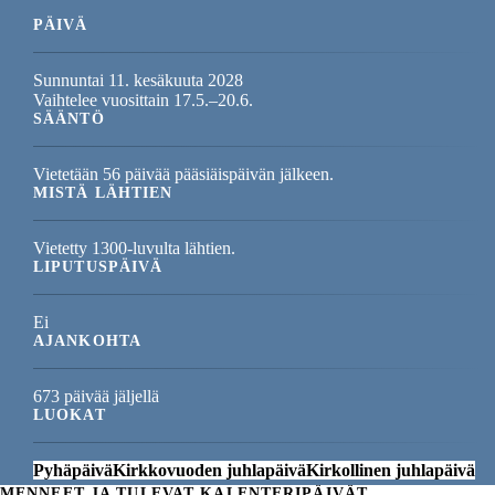
PÄIVÄ
Sunnuntai 11. kesäkuuta 2028
Vaihtelee vuosittain 17.5.–20.6.
SÄÄNTÖ
Vietetään 56 päivää pääsiäispäivän jälkeen.
MISTÄ LÄHTIEN
Vietetty 1300-luvulta lähtien.
LIPUTUSPÄIVÄ
Ei
AJANKOHTA
673 päivää jäljellä
LUOKAT
Pyhäpäivä
Kirkkovuoden juhlapäivä
Kirkollinen juhlapäivä
MENNEET JA TULEVAT KALENTERIPÄIVÄT