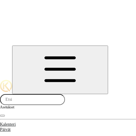
Asetukset
Kalenteri
Päivät