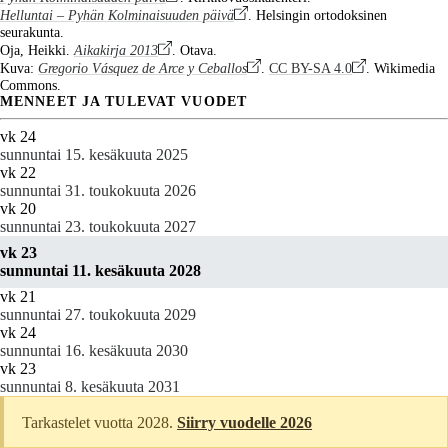
Helluntai – Pyhän Kolminaisuuden päivä
. Helsingin ortodoksinen
seurakunta.
Oja, Heikki.
Aikakirja 2013
. Otava.
Kuva:
Gregorio Vásquez de Arce y Ceballos
.
CC BY-SA 4.0
. Wikimedia
Commons.
MENNEET JA TULEVAT VUODET
vk 24
sunnuntai 15. kesäkuuta 2025
vk 22
sunnuntai 31. toukokuuta 2026
vk 20
sunnuntai 23. toukokuuta 2027
vk 23
sunnuntai 11. kesäkuuta 2028
vk 21
sunnuntai 27. toukokuuta 2029
vk 24
sunnuntai 16. kesäkuuta 2030
vk 23
sunnuntai 8. kesäkuuta 2031
Tarkastelet vuotta 2028.
Siirry vuodelle 2026