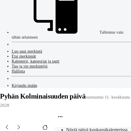
Tallennus vain
tähän selaimeen
Luo uusi merkintä
Etsi merkinnät
Kalenterit, kategoriat ja tagit
Tuo ja vie merkintöjä
Hallinta
Kirjaudu sisään
Pyhän Kolminaisuuden päivä
sunnuntai 11. kesäkuuta
2028
Näytä päivä kuukausikalenterissa