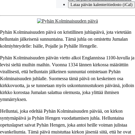
Lataa päivän kalenteritiedosto (iCal)
Pyhän Kolminaisuuden päivä on kristillinen juhlapäivä, jota vietetään
helluntain jälkeisenä sunnuntaina. Tämä juhla on omistettu Jumalan
kolmiyhteydelle: Isälle, Pojalle ja Pyhälle Hengelle.
Pyhän Kolminaisuuden päivän vietto alkoi Englannissa 1100-luvulla ja
levisi sieltä muihin maihin. Vuonna 1334 lännen kirkossa määrättiin
virallisesti, että helluntain jälkeinen sunnuntai omistetaan Pyhän
Kolminaisuuden juhlalle. Suomessa tämä päivä on keskeinen osa
kirkkovuotta, ja se tunnetaan myös uskontunnustuksen päivänä, jolloin
kirkko korostaa Jumalan salattua olemusta, joka ylittää ihmisen
ymmärryksen.
Helluntai, joka edeltää Pyhän Kolminaisuuden päivää, on kirkon
syntymäpäivä ja Pyhän Hengen vuodattamisen juhla. Helluntaina
opetuslapset saivat Pyhän Hengen, joka antoi heille voiman julistaa
evankeliumia. Tämä päivä muistuttaa kirkon jäseniä siitä, että he ovat