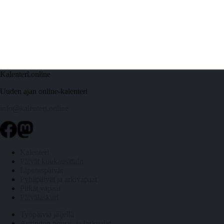
Kalenteri.online
Uuden ajan online-kalenteri
info@kalenteri.online
Kalenteri
Päivät kuukausittain
Liputuspäivät
Pyhäpäivät ja arkivapaat
Pitkät vapaat
Päivälaskuri
Työpäiviä jäljellä
Auringon nousu- ja laskuajat