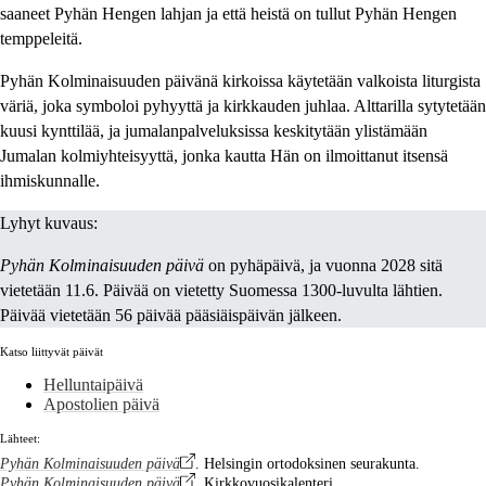
saaneet Pyhän Hengen lahjan ja että heistä on tullut Pyhän Hengen
temppeleitä.
Pyhän Kolminaisuuden päivänä kirkoissa käytetään valkoista liturgista
väriä, joka symboloi pyhyyttä ja kirkkauden juhlaa. Alttarilla sytytetään
kuusi kynttilää, ja jumalanpalveluksissa keskitytään ylistämään
Jumalan kolmiyhteisyyttä, jonka kautta Hän on ilmoittanut itsensä
ihmiskunnalle.
Lyhyt kuvaus:
Pyhän Kolminaisuuden päivä
on pyhäpäivä, ja vuonna 2028 sitä
vietetään 11.6. Päivää on vietetty Suomessa 1300-luvulta lähtien.
Päivää vietetään 56 päivää pääsiäispäivän jälkeen.
Katso liittyvät päivät
Helluntaipäivä
Apostolien päivä
Lähteet:
Pyhän Kolminaisuuden päivä
. Helsingin ortodoksinen seurakunta.
Pyhän Kolminaisuuden päivä
. Kirkkovuosikalenteri.