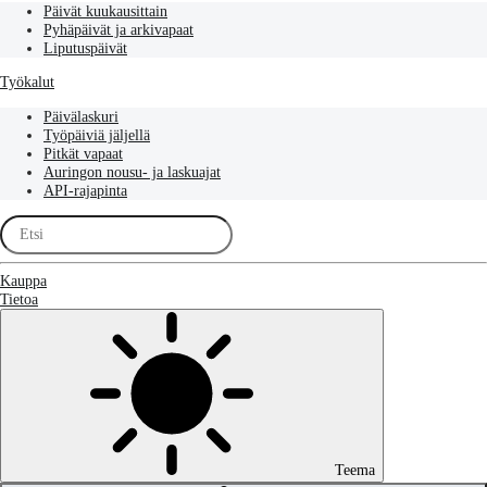
Päivät kuukausittain
Pyhäpäivät ja arkivapaat
Liputuspäivät
Työkalut
Päivälaskuri
Työpäiviä jäljellä
Pitkät vapaat
Auringon nousu- ja laskuajat
API-rajapinta
Kauppa
Tietoa
Teema