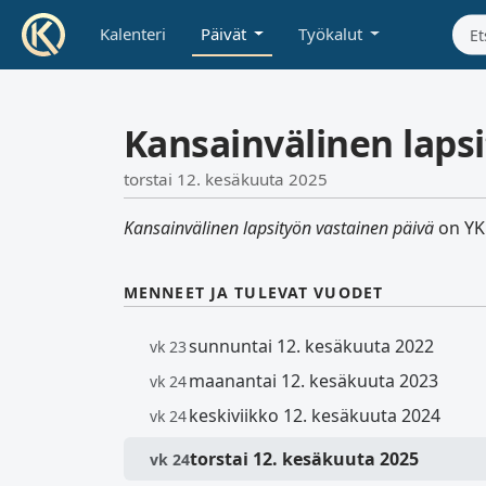
Kalenteri
Päivät
Työkalut
Kansainvälinen laps
torstai 12. kesäkuuta 2025
Kansainvälinen lapsityön vastainen päivä
on YK:
MENNEET JA TULEVAT VUODET
sunnuntai 12. kesäkuuta 2022
vk 23
maanantai 12. kesäkuuta 2023
vk 24
keskiviikko 12. kesäkuuta 2024
vk 24
torstai 12. kesäkuuta 2025
vk 24