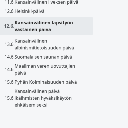
11.6.
Kansainvälinen ilveksen päivä
12.6.
Helsinki-päivä
Kansainvälinen lapsityön
12.6.
vastainen päivä
Kansainvälinen
13.6.
albinismitietoisuuden päivä
14.6.
Suomalaisen saunan päivä
Maailman verenluovuttajien
14.6.
päivä
15.6.
Pyhän Kolminaisuuden päivä
Kansainvälinen päivä
15.6.
ikäihmisten hyväksikäytön
ehkäisemiseksi