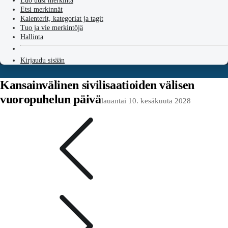
Luo uusi merkintä
Etsi merkinnät
Kalenterit, kategoriat ja tagit
Tuo ja vie merkintöjä
Hallinta
Kirjaudu sisään
Kansainvälinen sivilisaatioiden välisen
vuoropuhelun päivä
lauantai 10. kesäkuuta 2028