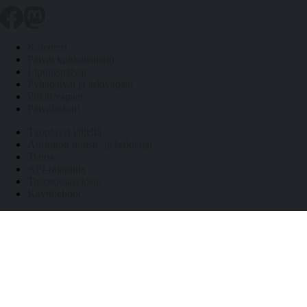
Kalenteri
Päivät kuukausittain
Liputuspäivät
Pyhäpäivät ja arkivapaat
Pitkät vapaat
Päivälaskuri
Työpäiviä jäljellä
Auringon nousu- ja laskuajat
Tietoa
API-rajapinta
Tietosuojaseloste
Käyttöehdot