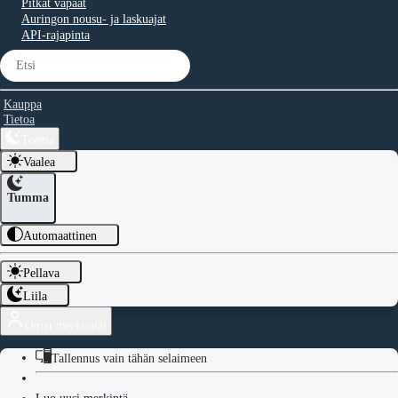
Pitkät vapaat
Auringon nousu- ja laskuajat
API-rajapinta
Kauppa
Tietoa
Teema
Vaalea
Tumma
Automaattinen
Pellava
Liila
Omat merkinnät
Tallennus vain tähän selaimeen