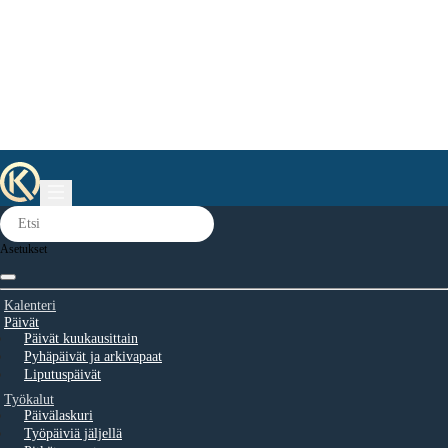
Asetukset
Kalenteri
Päivät
Päivät kuukausittain
Pyhäpäivät ja arkivapaat
Liputuspäivät
Työkalut
Päivälaskuri
Työpäiviä jäljellä