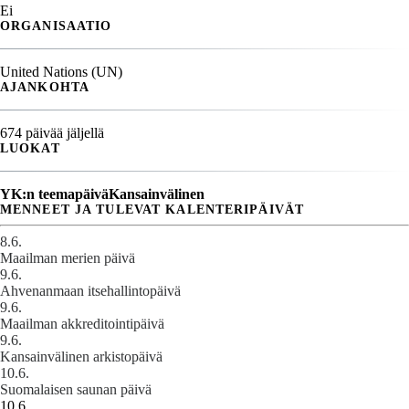
Ei
ORGANISAATIO
United Nations (UN)
AJANKOHTA
674 päivää jäljellä
LUOKAT
YK:n teemapäivä
Kansainvälinen
MENNEET JA TULEVAT KALENTERIPÄIVÄT
8.6.
Maailman merien päivä
9.6.
Ahvenanmaan itsehallintopäivä
9.6.
Maailman akkreditointipäivä
9.6.
Kansainvälinen arkistopäivä
10.6.
Suomalaisen saunan päivä
10.6.