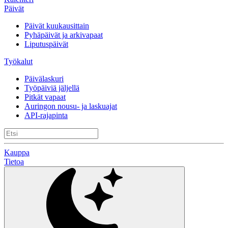
Päivät
Päivät kuukausittain
Pyhäpäivät ja arkivapaat
Liputuspäivät
Työkalut
Päivälaskuri
Työpäiviä jäljellä
Pitkät vapaat
Auringon nousu- ja laskuajat
API-rajapinta
Kauppa
Tietoa