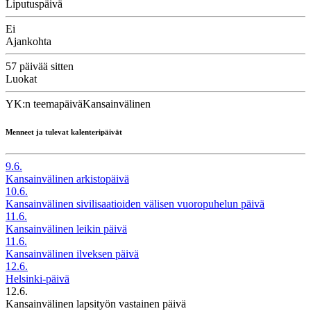
Liputuspäivä
Ei
Ajankohta
57 päivää sitten
Luokat
YK:n teemapäivä
Kansainvälinen
Menneet ja tulevat kalenteripäivät
9.6.
Kansainvälinen arkistopäivä
10.6.
Kansainvälinen sivilisaatioiden välisen vuoropuhelun päivä
11.6.
Kansainvälinen leikin päivä
11.6.
Kansainvälinen ilveksen päivä
12.6.
Helsinki-päivä
12.6.
Kansainvälinen lapsityön vastainen päivä