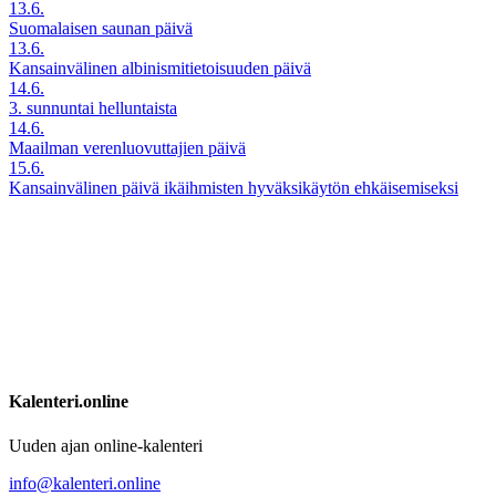
13.6.
Suomalaisen saunan päivä
13.6.
Kansainvälinen albinismitietoisuuden päivä
14.6.
3. sunnuntai helluntaista
14.6.
Maailman verenluovuttajien päivä
15.6.
Kansainvälinen päivä ikäihmisten hyväksikäytön ehkäisemiseksi
Kalenteri.online
Uuden ajan online-kalenteri
info@kalenteri.online