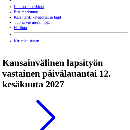
Luo uusi merkintä
Etsi merkinnät
Kalenterit, kategoriat ja tagit
Tuo ja vie merkintöjä
Hallinta
Kirjaudu sisään
Kansainvälinen lapsityön
vastainen päivä
lauantai 12.
kesäkuuta 2027