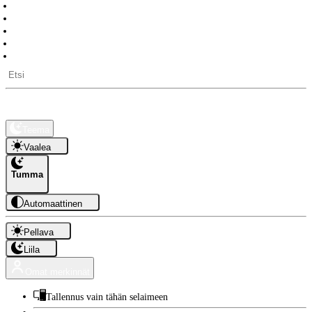
Päivälaskuri
Työpäiviä jäljellä
Pitkät vapaat
Auringon nousu- ja laskuajat
API-rajapinta
Kauppa
Tietoa
Teema
Vaalea
Tumma
Automaattinen
Pellava
Liila
Omat merkinnät
Tallennus vain tähän selaimeen