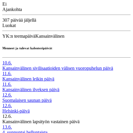
Ei
Ajankohta
307 päivää jäljellä
Luokat
YK:n teemapäivä
Kansainvälinen
Menneet ja tulevat kalenteripäivät
10.6.
Kansainvälinen sivilisaatioiden välisen vuoropuhelun päivä
11.6.
Kansainvälinen leikin päivä
11.6.
Kansainvälinen ilveksen päivä
12.6.
Suomalaisen saunan päivä
12.6.
Helsinki-päivä
12.6.
Kansainvälinen lapsityön vastainen päivä
13.6.
4. sunnuntai helluntaista