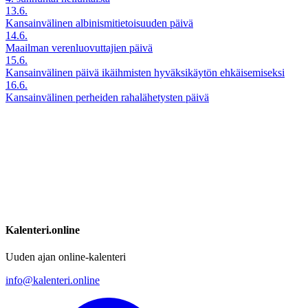
13.6.
Kansainvälinen albinismitietoisuuden päivä
14.6.
Maailman verenluovuttajien päivä
15.6.
Kansainvälinen päivä ikäihmisten hyväksikäytön ehkäisemiseksi
16.6.
Kansainvälinen perheiden rahalähetysten päivä
Kalenteri.online
Uuden ajan online-kalenteri
info@kalenteri.online