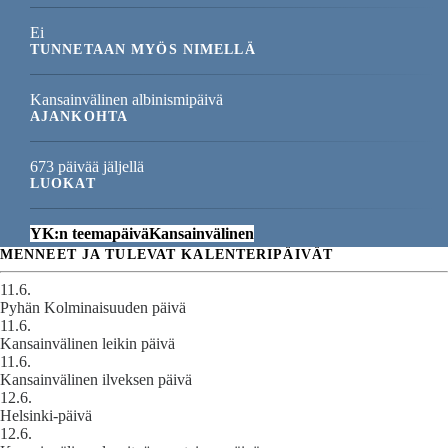
Ei
TUNNETAAN MYÖS NIMELLÄ
Kansainvälinen albinismipäivä
AJANKOHTA
673 päivää jäljellä
LUOKAT
YK:n teemapäivä
Kansainvälinen
MENNEET JA TULEVAT KALENTERIPÄIVÄT
11.6.
Pyhän Kolminaisuuden päivä
11.6.
Kansainvälinen leikin päivä
11.6.
Kansainvälinen ilveksen päivä
12.6.
Helsinki-päivä
12.6.