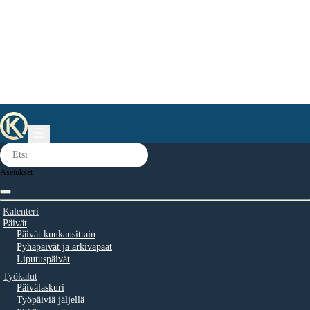
Asetukset
Kalenteri
Päivät
Päivät kuukausittain
Pyhäpäivät ja arkivapaat
Liputuspäivät
Työkalut
Päivälaskuri
Työpäiviä jäljellä