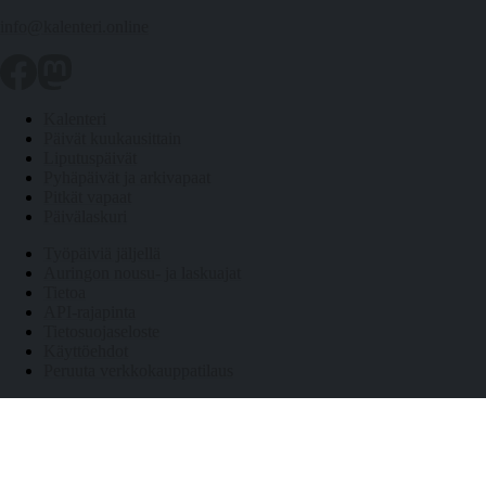
info@kalenteri.online
Kalenteri
Päivät kuukausittain
Liputuspäivät
Pyhäpäivät ja arkivapaat
Pitkät vapaat
Päivälaskuri
Työpäiviä jäljellä
Auringon nousu- ja laskuajat
Tietoa
API-rajapinta
Tietosuojaseloste
Käyttöehdot
Peruuta verkkokauppatilaus