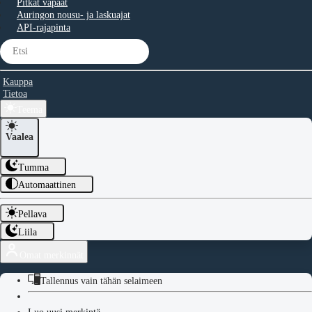
Pitkät vapaat
Auringon nousu- ja laskuajat
API-rajapinta
Kauppa
Tietoa
Teema
Vaalea
Tumma
Automaattinen
Pellava
Liila
Omat merkinnät
Tallennus vain tähän selaimeen