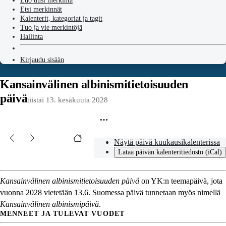
Luo uusi merkintä
Etsi merkinnät
Kalenterit, kategoriat ja tagit
Tuo ja vie merkintöjä
Hallinta
Kirjaudu sisään
Kansainvälinen albinismitietoisuuden
päivä
tiistai 13. kesäkuuta 2028
Näytä päivä kuukausikalenterissa
Lataa päivän kalenteritiedosto (iCal)
Kansainvälinen albinismitietoisuuden päivä
on YK:n teemapäivä, jota
vuonna 2028 vietetään 13.6. Suomessa päivä tunnetaan myös nimellä
Kansainvälinen albinismipäivä
.
MENNEET JA TULEVAT VUODET